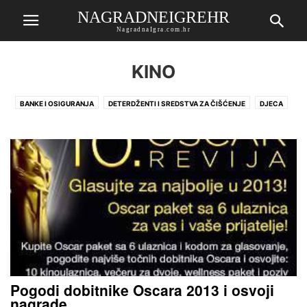
NAGRADNEIGREHR
NagradnaIgra.com.hr
KINO
BANKE I OSIGURANJA
DETERDŽENTI I SREDSTVA ZA ČIŠĆENJE
DJECA
KAZALIŠTE
KINO
KNJIGE
KOZMETIKA I ZDRAVLJE
KUĆNI LJUBIMCI
NOVINE I ČASOPISI
OSTALO
PIVO I SOKOVI
POPUSTI
POSEBNO IZDVOJENO
PREHRANA
RAZNI ČLANCI
SLATKIŠI I GRICKALICE
SMS
TRGOVINE
USKRŠNJA NAGRADNA IGRA
USLUGE
ZAVRŠENE
Pogodi dobitnike Oscara 2013 i osvoji
nagrade