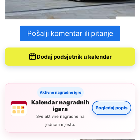
Pošalji komentar ili pitanje
Dodaj podsjetnik u kalendar
Aktivne nagradne igre
Kalendar nagradnih
Pogledaj popis
igara
Sve aktivne nagradne na
jednom mjestu.