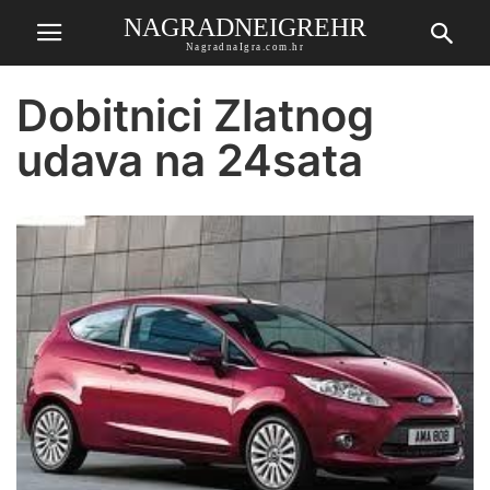
NAGRADNEIGREHR
NagradnaIgra.com.hr
Dobitnici Zlatnog
udava na 24sata