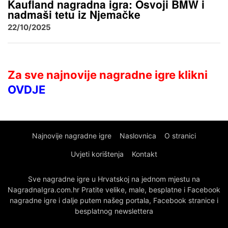
Kaufland nagradna igra: Osvoji BMW i
nadmaši tetu iz Njemačke
22/10/2025
Za sve najnovije nagradne igre klikni
OVDJE
Najnovije nagradne igre
Naslovnica
O stranici
Uvjeti korištenja
Kontakt
Sve nagradne igre u Hrvatskoj na jednom mjestu na
NagradnaIgra.com.hr Pratite velike, male, besplatne i Facebook
nagradne igre i dalje putem našeg portala, Facebook stranice i
besplatnog newslettera