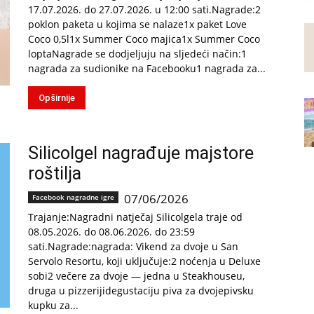
17.07.2026. do 27.07.2026. u 12:00 sati.Nagrade:2
poklon paketa u kojima se nalaze1x paket Love
Coco 0,5l1x Summer Coco majica1x Summer Coco
loptaNagrade se dodjeljuju na sljedeći način:1
nagrada za sudionike na Facebooku1 nagrada za...
Opširnije
Silicolgel nagrađuje majstore
roštilja
07/06/2026
Facebook nagradne igre
Trajanje:Nagradni natječaj Silicolgela traje od
08.05.2026. do 08.06.2026. do 23:59
sati.Nagrade:nagrada: Vikend za dvoje u San
Servolo Resortu, koji uključuje:2 noćenja u Deluxe
sobi2 večere za dvoje — jedna u Steakhouseu,
druga u pizzerijidegustaciju piva za dvojepivsku
kupku za...