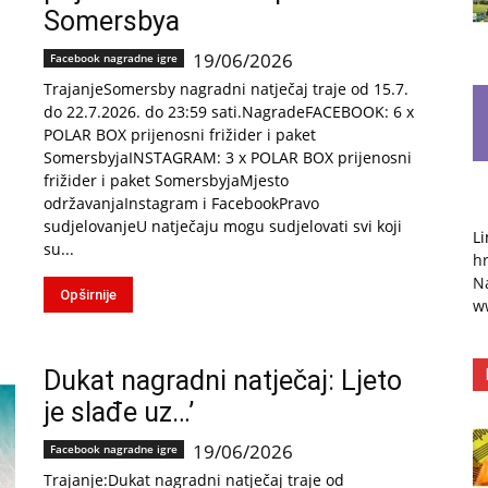
Somersbya
19/06/2026
Facebook nagradne igre
TrajanjeSomersby nagradni natječaj traje od 15.7.
do 22.7.2026. do 23:59 sati.NagradeFACEBOOK: 6 x
POLAR BOX prijenosni frižider i paket
SomersbyjaINSTAGRAM: 3 x POLAR BOX prijenosni
frižider i paket SomersbyjaMjesto
održavanjaInstagram i FacebookPravo
sudjelovanjeU natječaju mogu sudjelovati svi koji
Li
su...
hr
Na
Opširnije
w
Dukat nagradni natječaj: Ljeto
je slađe uz…’
19/06/2026
Facebook nagradne igre
Trajanje:Dukat nagradni natječaj traje od