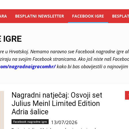
ARA
BESPLATNI NEWSLETTER
FACEBOOK IGRE
BESPLAT
 IGRE
re u Hrvatskoj. Nemamo naravno sve Facebook nagradne igre al
ziraju na svojim Facebook stranicama. Ako još niste naš Facebook
com/nagradnaigracomhr/
kako bi bas obavijestili o najnovij
Nagradni natječaj: Osvoji set
Julius Meinl Limited Edition
Adria šalice
13/07/2026
Facebook nagradne igre