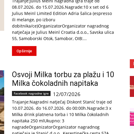
Trajanje:Julius Meinl nagradna igra traje od
08.07.2026. do 15.07.2026.Nagrade:10 x set od 6
Julius Meinl Limited Edition Adria šalica (espresso
ili melange, po izboru
dobitnika/ce)OrganizatorOrganizator nagradnog
natječaja je Julius Meinl Croatia d.o.o., Savska ulica
55, Samoborski Otok, Samobor, OIB:...
Opširnije
Osvoji Milka torbu za plažu i 10
Milka čokoladnih napitaka
12/07/2026
Facebook nagradne igre
Trajanje:Nagradni natječaj Diskont Stanić traje od
10.07.2026. do 16.07.2026. do 00:00h.Nagrade:3 x
Milka drink platnena torba i 10 Milka čokoladnih
napitaka 250 mlUkupno: 3
nagradeOrganizatorOrganizator nagradnog
natječaja je Stanić d.o.o., Kerestinečka cesta 57A,