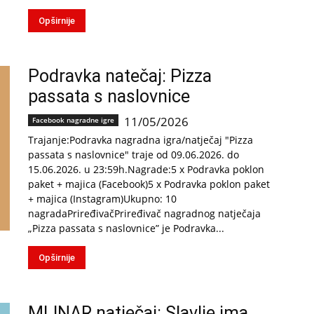
Opširnije
Podravka natečaj: Pizza
passata s naslovnice
11/05/2026
Facebook nagradne igre
Trajanje:Podravka nagradna igra/natječaj "Pizza
passata s naslovnice" traje od 09.06.2026. do
15.06.2026. u 23:59h.Nagrade:5 x Podravka poklon
paket + majica (Facebook)5 x Podravka poklon paket
+ majica (Instagram)Ukupno: 10
nagradaPriređivačPriređivač nagradnog natječaja
„Pizza passata s naslovnice” je Podravka...
Opširnije
MLINAR natječaj: Slavlje ima