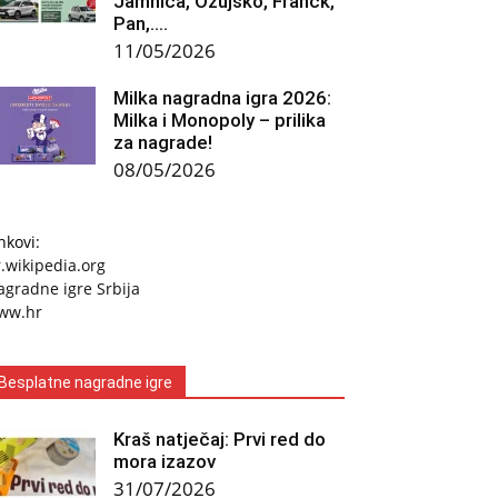
Jamnica, Ožujsko, Franck,
Pan,….
11/05/2026
Milka nagradna igra 2026:
Milka i Monopoly – prilika
za nagrade!
08/05/2026
nkovi:
.wikipedia.org
gradne igre Srbija
ww.hr
Besplatne nagradne igre
Kraš natječaj: Prvi red do
mora izazov
31/07/2026