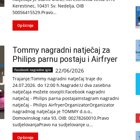
Kerestinec, 10431 Sv. Nedelja, OIB
50056415529.Pravo...
Opširnije
Tommy nagradni natječaj za
Philips parnu postaju i Airfryer
22/06/2026
Facebook nagradne igre
Trajanje:Tommy nagradni natječaj traje do
24.07.2026. do 12:00 h.Nagrade:U dva zasebna
natječaja možete osvojiti:Facebook nagradni
natječaj - Philips parna postajaInstagram nagradni
natječaj - Philips AirfryerOrganizatorOrganizator
nagradnog natječaja je TOMMY d.o.o.,
Domovinskog rata 93, OIB: 00278260010.Pravo
sudjelovanjaPravo na sudjelovanje u...
Opširnije