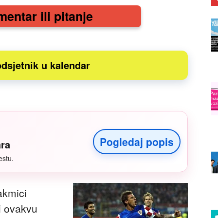
mentar ili pitanje
dsjetnik u kalendar
Pogledaj popis
ara
estu.
akmici
ti ovakvu