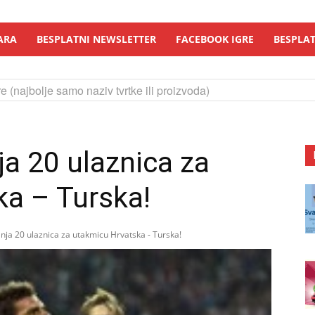
ARA
BESPLATNI NEWSLETTER
FACEBOOK IGRE
BESPLAT
e (najbolje samo naziv tvrtke ili proizvoda)
ja 20 ulaznica za
ka – Turska!
nja 20 ulaznica za utakmicu Hrvatska - Turska!