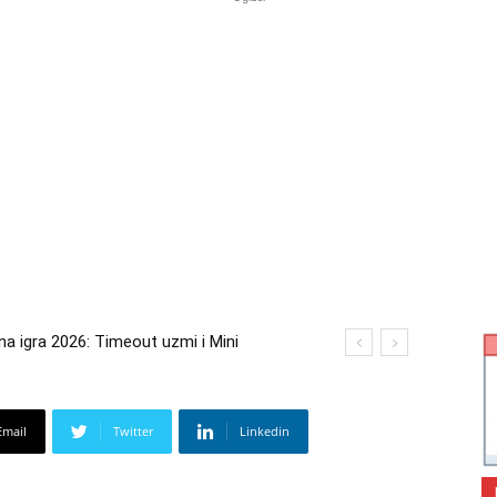
igra 2026: Timeout uzmi i Mini
 2026: Kupi bilo što i osvoji putovanje
Email
Twitter
Linkedin