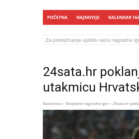
POČETNA
NAJNOVIJE
KALENDAR IG
Za pretraživanje upišite naziv nagradne igr
24sata.hr poklan
utakmicu Hrvats
Naslovnica
Besplatne nagradne igre
24sata.hr pokla