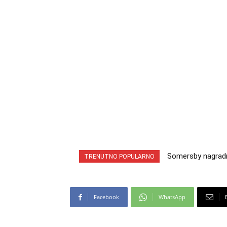
Somersby nagradna 
INA nagradna igra
TRENUTNO POPULARNO
cabrio preuzmi!
iz snova
Facebook
WhatsApp