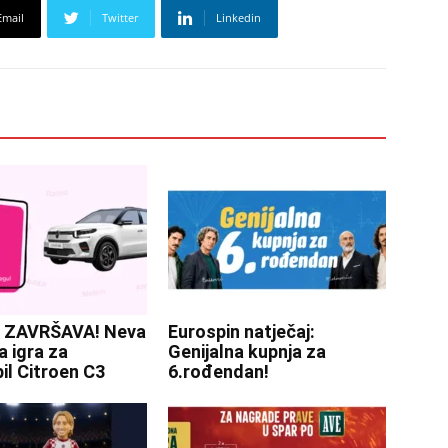
Email
Twitter
Linkedin
 ZAVRŠAVA! Neva
Eurospin natječaj:
 igra za
Genijalna kupnja za
l Citroen C3
6.rođendan!