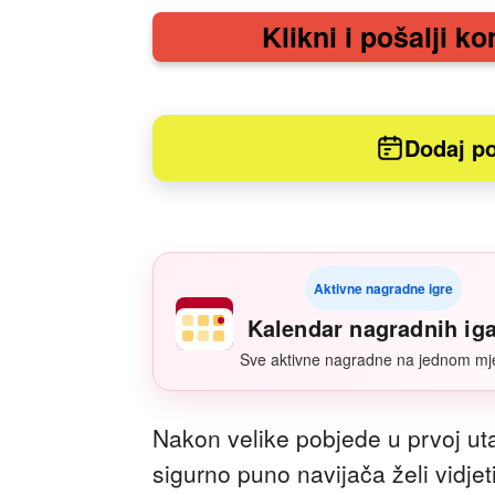
Klikni i pošalji ko
Dodaj po
Aktivne nagradne igre
Kalendar nagradnih ig
Sve aktivne nagradne na jednom mj
Nakon velike pobjede u prvoj ut
sigurno puno navijača želi vidje