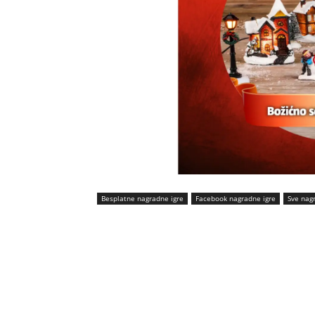
Besplatne nagradne igre
Facebook nagradne igre
Sve nag