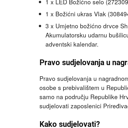
1 x LED Božićno selo (27230
1 x Božićni ukras Vlak (30849
3 x Umjetno božićno drvce Sh
Akumulatorsku udarnu bušilic
adventski kalendar.
Pravo sudjelovanja u nagra
Pravo sudjelovanja u nagradnom 
osobe s prebivalištem u Republic
samo na području Republike Hrv
sudjelovati zaposlenici Priređiv
Kako sudjelovati?