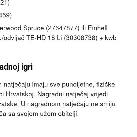
921)
459)
erwood Spruce (27647877) ili Einhell
u/odvijač TE-HD 18 Li (30308738) + kwb
dnoj igri
natječaju imaju sve punoljetne, fizičke
i Hrvatskoj. Nagradni natječaj vrijedi
atske. U nagradnom natječaju ne smiju
ača sa svojom užom obitelji.