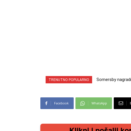
Somersby nagradna i
INA nagradna igra 
TRENUTNO POPULARNO
cabrio preuzmi!
iz snova
Facebook
WhatsApp
Klikni i pošalji ko