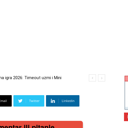
gra 2026: Timeout uzmi i Mini
2026: Kupi bilo što i osvoji putovanje
Email
Twitter
Linkedin
mentar ili pitanje