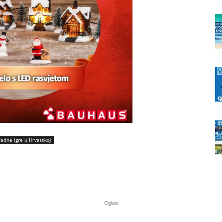
radne igre u Hrvatskoj
Oglasi