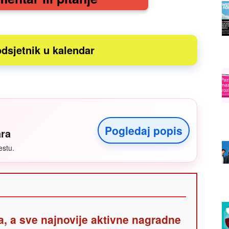
dsjetnik u kalendar
Pogledaj popis
ara
estu.
a, a sve najnovije aktivne nagradne