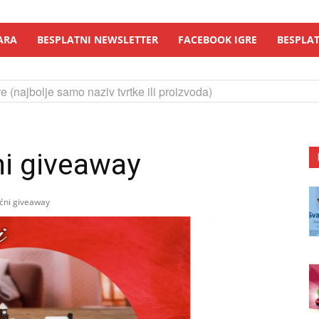
ARA
BESPLATNI NEWSLETTER
FACEBOOK IGRE
BESPLAT
e (najbolje samo naziv tvrtke ili proizvoda)
i giveaway
ni giveaway