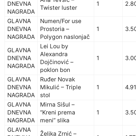
DNEVNA
1
2.8
Twister luster
NAGRADA
GLAVNA
Numen/For use
DNEVNA
Prostoria –
1
3.5
NAGRADA
Polygon naslonjač
Lei Lou by
GLAVNA
Alexandra
DNEVNA
1
3.0
Dojčinović –
NAGRADA
poklon bon
GLAVNA
Ruđer Novak
DNEVNA
Mikulić – Triple
1
4.9
NAGRADA
stol
GLAVNA
Mirna Sišul –
DNEVNA
“Kreni prema
1
3.5
NAGRADA
meni” slika
GLAVNA
Željka Zrnić –