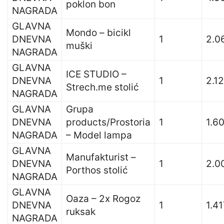
poklon bon
NAGRADA
GLAVNA
Mondo – bicikl
DNEVNA
1
2.0
muški
NAGRADA
GLAVNA
ICE STUDIO –
DNEVNA
1
2.1
Strech.me stolić
NAGRADA
GLAVNA
Grupa
DNEVNA
products/Prostoria
1
1.6
NAGRADA
– Model lampa
GLAVNA
Manufakturist –
DNEVNA
1
2.0
Porthos stolić
NAGRADA
GLAVNA
Oaza – 2x Rogoz
DNEVNA
1
1.41
ruksak
NAGRADA