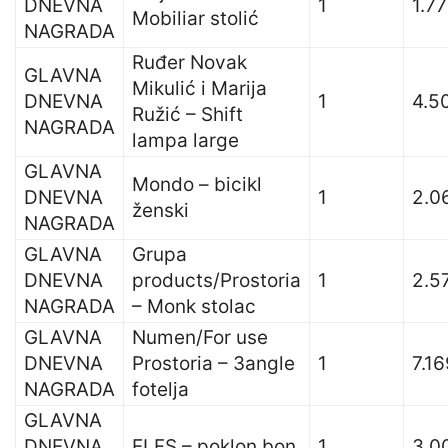
DNEVNA
1
1.7
Mobiliar stolić
NAGRADA
Ruđer Novak
GLAVNA
Mikulić i Marija
DNEVNA
1
4.5
Ružić – Shift
NAGRADA
lampa large
GLAVNA
Mondo – bicikl
DNEVNA
1
2.0
ženski
NAGRADA
GLAVNA
Grupa
DNEVNA
products/Prostoria
1
2.5
NAGRADA
– Monk stolac
GLAVNA
Numen/For use
DNEVNA
Prostoria – 3angle
1
7.16
NAGRADA
fotelja
GLAVNA
DNEVNA
ELFS – poklon bon
1
3.0