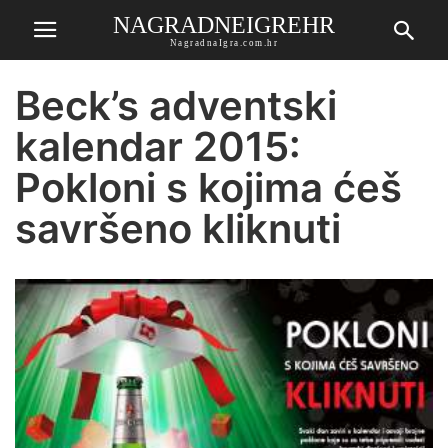
NAGRADNEIGREHR
NagradnaIgra.com.hr
Beck’s adventski
kalendar 2015:
Pokloni s kojima ćeš
savršeno kliknuti