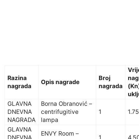
Vri
Razina
Broj
nag
Opis nagrade
nagrada
nagrada
(Kn
ukl
GLAVNA
Borna Obranović –
DNEVNA
centrifugitive
1
1.7
NAGRADA
lampa
GLAVNA
ENVY Room –
DNEVNA
1
4.5