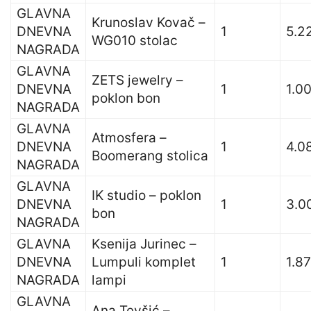
GLAVNA
Krunoslav Kovač –
DNEVNA
1
5.2
WG010 stolac
NAGRADA
GLAVNA
ZETS jewelry –
DNEVNA
1
1.0
poklon bon
NAGRADA
GLAVNA
Atmosfera –
DNEVNA
1
4.0
Boomerang stolica
NAGRADA
GLAVNA
IK studio – poklon
DNEVNA
1
3.0
bon
NAGRADA
GLAVNA
Ksenija Jurinec –
DNEVNA
Lumpuli komplet
1
1.8
NAGRADA
lampi
GLAVNA
Ana Tevšić –