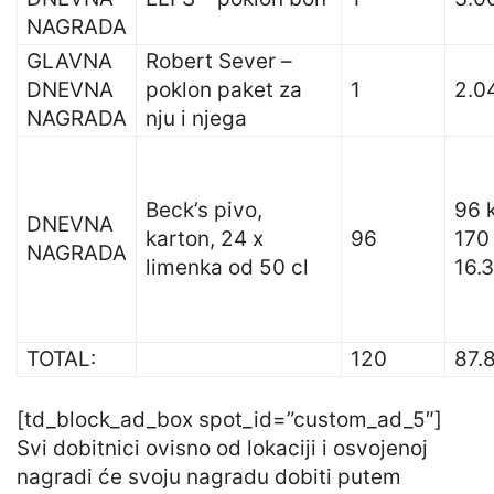
NAGRADA
GLAVNA
Robert Sever –
DNEVNA
poklon paket za
1
2.0
NAGRADA
nju i njega
Beck’s pivo,
96 
DNEVNA
karton, 24 x
96
170
NAGRADA
limenka od 50 cl
16.
TOTAL:
120
87.
[td_block_ad_box spot_id=”custom_ad_5″]
Svi dobitnici ovisno od lokaciji i osvojenoj
nagradi će svoju nagradu dobiti putem