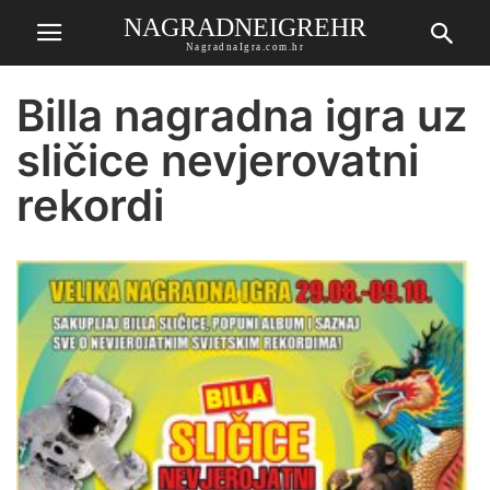
NAGRADNEIGREHR
NagradnaIgra.com.hr
Billa nagradna igra uz
sličice nevjerovatni
rekordi