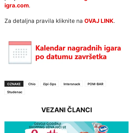
igra.com
.
Za detaljna pravila kliknite na
OVAJ LINK
.
OZNAKE
Chio
čipi čips
Intersnack
POM-BAR
Studenac
VEZANI ČLANCI