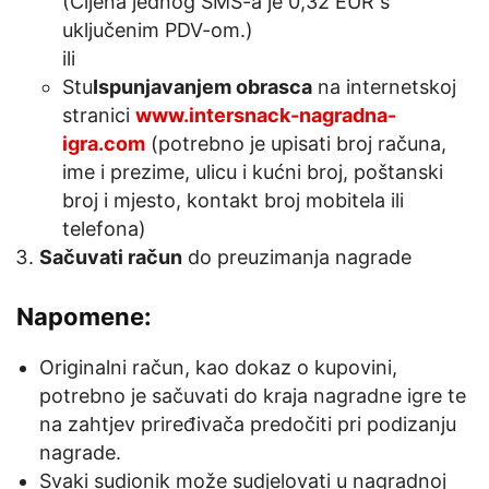
(Cijena jednog SMS-a je 0,32 EUR s
uključenim PDV-om.)
ili
Stu
Ispunjavanjem obrasca
na internetskoj
stranici
www.intersnack-nagradna-
igra.com
(potrebno je upisati broj računa,
ime i prezime, ulicu i kućni broj, poštanski
broj i mjesto, kontakt broj mobitela ili
telefona)
Sačuvati račun
do preuzimanja nagrade
Napomene:
Originalni račun, kao dokaz o kupovini,
potrebno je sačuvati do kraja nagradne igre te
na zahtjev priređivača predočiti pri podizanju
nagrade.
Svaki sudionik može sudjelovati u nagradnoj