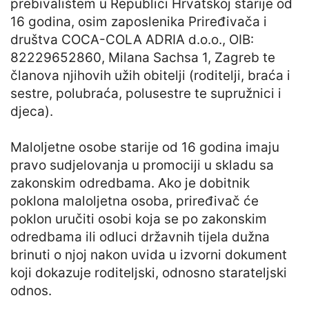
prebivalištem u Republici Hrvatskoj starije od
16 godina, osim zaposlenika Priređivača i
društva COCA-COLA ADRIA d.o.o., OIB:
82229652860, Milana Sachsa 1, Zagreb te
članova njihovih užih obitelji (roditelji, braća i
sestre, polubraća, polusestre te supružnici i
djeca).
Maloljetne osobe starije od 16 godina imaju
pravo sudjelovanja u promociji u skladu sa
zakonskim odredbama. Ako je dobitnik
poklona maloljetna osoba, priređivač će
poklon uručiti osobi koja se po zakonskim
odredbama ili odluci državnih tijela dužna
brinuti o njoj nakon uvida u izvorni dokument
koji dokazuje roditeljski, odnosno starateljski
odnos.