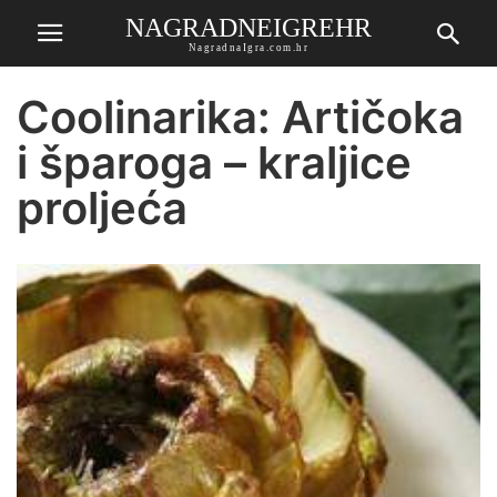
NAGRADNEIGREHR
NagradnaIgra.com.hr
Coolinarika: Artičoka
i šparoga – kraljice
proljeća