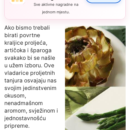
Sve aktivne nagradne na
jednom mjestu.
Ako bismo trebali
birati povrtne
kraljice proljeća,
artičoka i šparoga
svakako bi se našle
u užem izboru. Ove
vladarice proljetnih
tanjura osvajaju nas
svojim jedinstvenim
okusom,
nenadmašnom
aromom, svježinom i
jednostavnošću
pripreme.