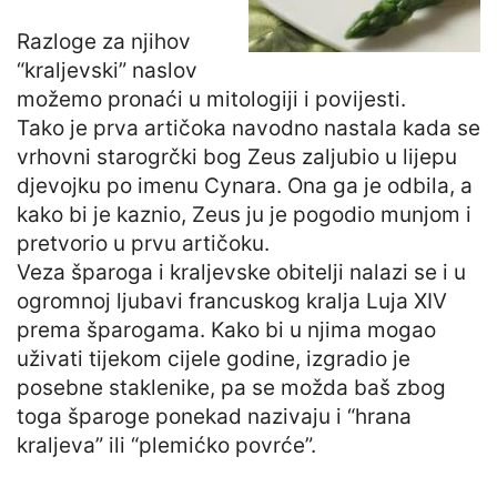
Razloge za njihov
“kraljevski” naslov
možemo pronaći u mitologiji i povijesti.
Tako je prva artičoka navodno nastala kada se
vrhovni starogrčki bog Zeus zaljubio u lijepu
djevojku po imenu Cynara. Ona ga je odbila, a
kako bi je kaznio, Zeus ju je pogodio munjom i
pretvorio u prvu artičoku.
Veza šparoga i kraljevske obitelji nalazi se i u
ogromnoj ljubavi francuskog kralja Luja XIV
prema šparogama. Kako bi u njima mogao
uživati tijekom cijele godine, izgradio je
posebne staklenike, pa se možda baš zbog
toga šparoge ponekad nazivaju i “hrana
kraljeva” ili “plemićko povrće”.