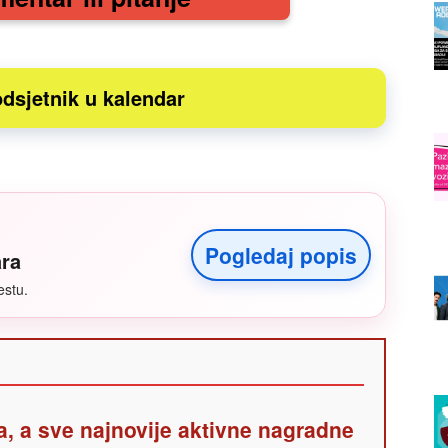
dsjetnik u kalendar
Pogledaj popis
ara
estu.
a, a sve najnovije aktivne nagradne