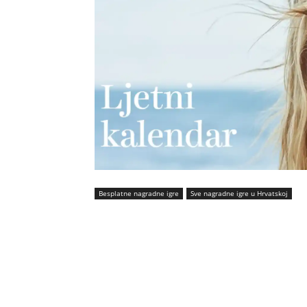
Besplatne nagradne igre
Sve nagradne igre u Hrvatskoj