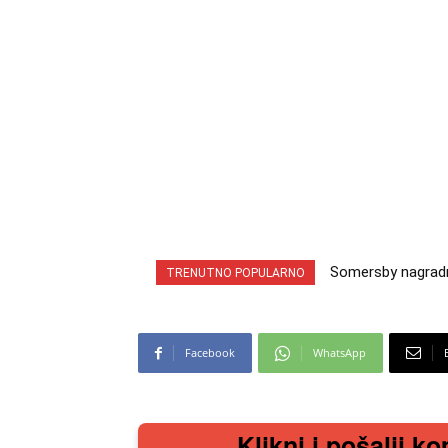
Somersby nagradna i
INA nagradna igra
TRENUTNO POPULARNO
cabrio preuzmi!
iz snova
Facebook
WhatsApp
Klikni i pošalji ko