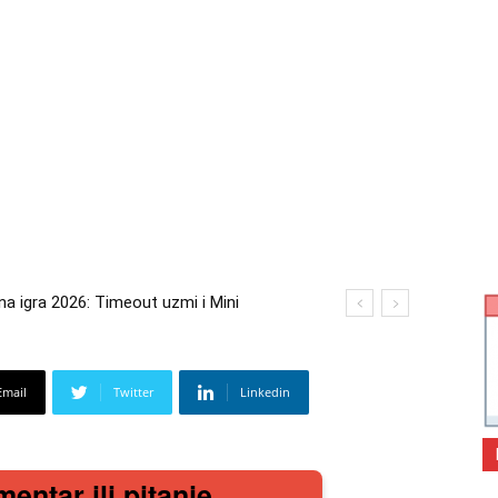
gra 2026: Timeout uzmi i Mini
 2026: Kupi bilo što i osvoji putovanje
Email
Twitter
Linkedin
mentar ili pitanje