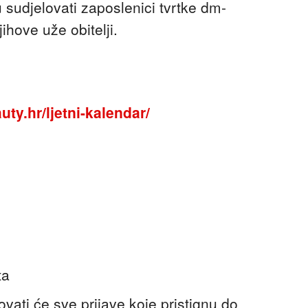
udjelovati zaposlenici tvrtke dm-
ihove uže obitelji.
ty.hr/ljetni-kalendar/
ta
ati će sve prijave koje pristignu do