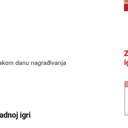
Z
i
svakom danu nagrađivanja
dnoj igri