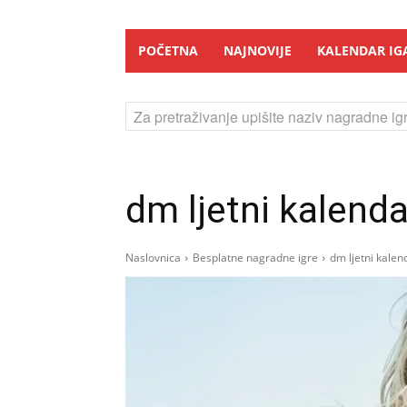
POČETNA
NAJNOVIJE
KALENDAR IG
Za pretraživanje upišite naziv nagradne igr
dm ljetni kalend
Naslovnica
Besplatne nagradne igre
dm ljetni kale