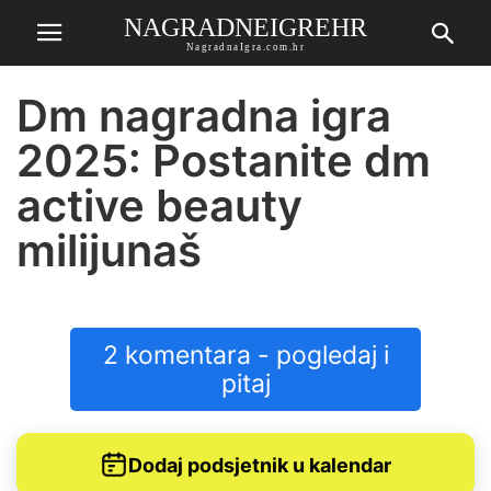
NAGRADNEIGREHR
NagradnaIgra.com.hr
Dm nagradna igra
2025: Postanite dm
active beauty
milijunaš
2 komentara - pogledaj i
pitaj
Dodaj podsjetnik u kalendar