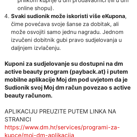
prilikom kupnje u dm prodavaonici i/ili u dm
online shopu).
Svaki sudionik može iskoristi više eKupona
,
čime povećava svoje šanse za dobitak, ali
može osvojiti samo jednu nagradu. Jednom
izvučeni dobitnik gubi pravo sudjelovanja u
daljnjem izvlačenju.
Kuponi za sudjelovanje su dostupni na dm
active beauty program (payback.at) i putem
mobilne aplikacije Moj dm pod uvjetom da je
Sudionik svoj Moj dm račun povezao s active
beauty računom.
APLIKACIJU PREUZITE PUTEM LINKA NA
STRANICI
https://www.dm.hr/services/programi-za-
kupce/moj-dm-aplikacija