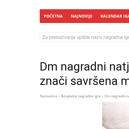
POČETNA
NAJNOVIJE
KALENDAR IG
Za pretraživanje upišite naziv nagradne igr
Dm nagradni natj
znači savršena 
Naslovnica
Besplatne nagradne igre
Dm nagradni na