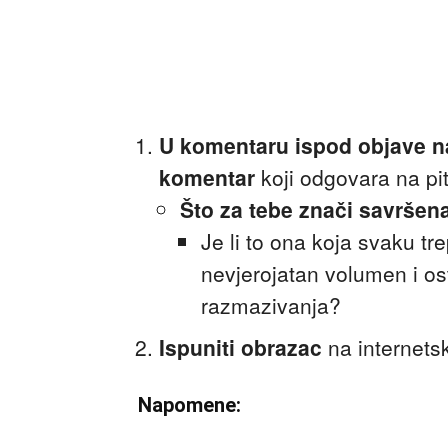
U komentaru ispod objave 
komentar
koji odgovara na pi
Što za tebe znači savrše
Je li to ona koja svaku t
nevjerojatan volumen i ost
razmazivanja?
Ispuniti obrazac
na internetsk
Napomene: