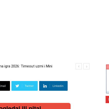
igra 2026: Timeout uzmi i Mini
a 2026: Kupi bilo što i osvoji putovanje
Email
Twitter
Linkedin
gledaj ili pitaj