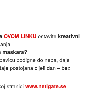
na
OVOM LINKU
ostavite
kreativni
tanja
na maskara?
repavicu podigne do neba, daje
aje postojana cijeli dan – bez
oj stranici
www.netigate.se