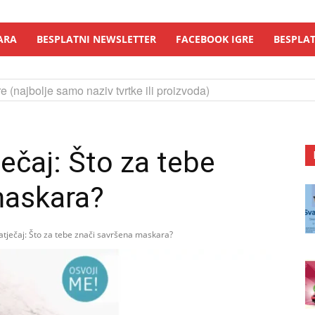
ARA
BESPLATNI NEWSLETTER
FACEBOOK IGRE
BESPLAT
e (najbolje samo naziv tvrtke ili proizvoda)
ečaj: Što za tebe
maskara?
tječaj: Što za tebe znači savršena maskara?