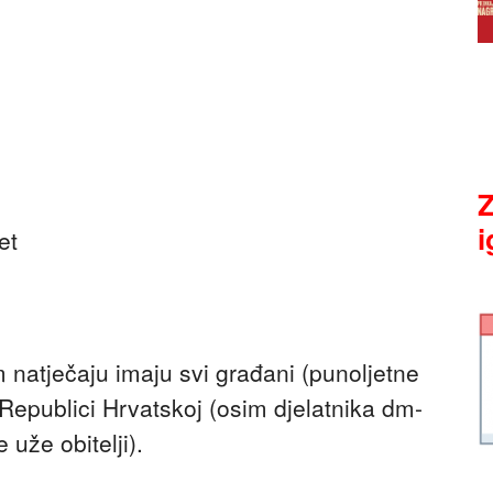
Z
i
et
natječaju imaju svi građani (punoljetne
 Republici Hrvatskoj (osim djelatnika dm-
 uže obitelji).