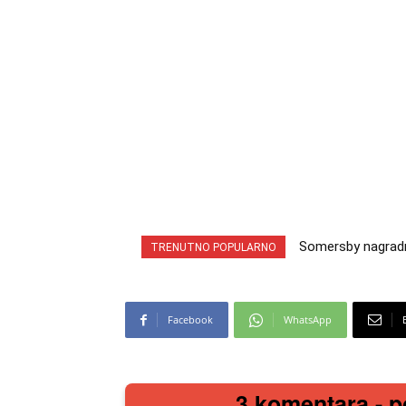
Somersby nagradna 
INA nagradna igr
TRENUTNO POPULARNO
cabrio preuzmi!
iz snova
Facebook
WhatsApp
3 komentara - po