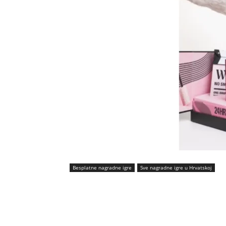
Besplatne nagradne igre
Sve nagradne igre u Hrvatskoj