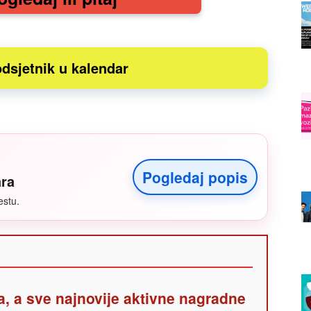
dsjetnik u kalendar
Pogledaj popis
ara
estu.
a, a sve najnovije aktivne nagradne