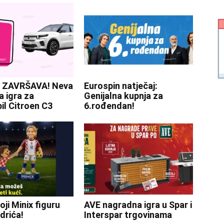
 ZAVRŠAVA! Neva
Eurospin natječaj:
 igra za
Genijalna kupnja za
l Citroen C3
6.rođendan!
oji Minix figuru
AVE nagradna igra u Spar i
drića!
Interspar trgovinama