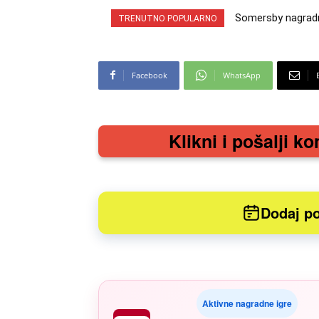
Somersby nagradna
INA nagradna ig
TRENUTNO POPULARNO
cabrio preuzmi!
iz snova
Facebook
WhatsApp
Klikni i pošalji ko
Dodaj po
Aktivne nagradne igre