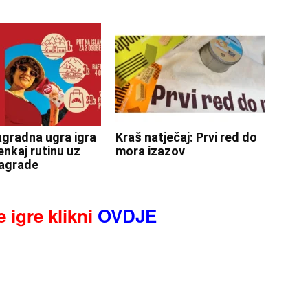
gradna ugra igra
Kraš natječaj: Prvi red do
enkaj rutinu uz
mora izazov
agrade
 igre klikni
OVDJE