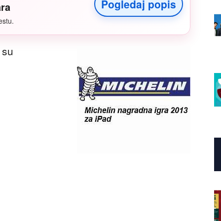
Pogledaj popis
ara
estu.
 su