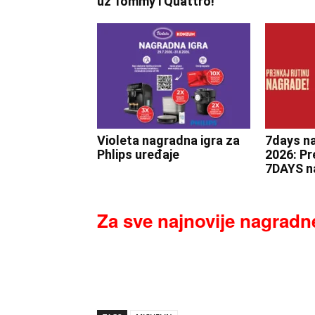
uz Tommy i Quattro!
Violeta nagradna igra za
7days na
Phlips uređaje
2026: Pr
7DAYS n
Za sve najnovije nagradne