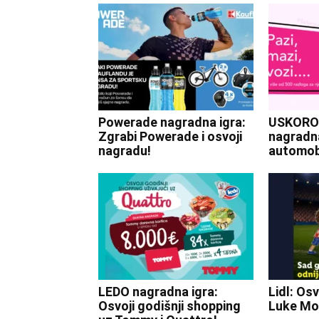
Powerade nagradna igra:
USKORO
Zgrabi Powerade i osvoji
nagradna
nagradu!
automobi
LEDO nagradna igra:
Lidl: Osv
Osvoji godišnji shopping
Luke Mo