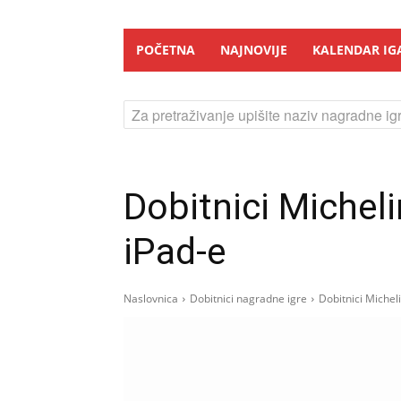
POČETNA
NAJNOVIJE
KALENDAR IG
Za pretraživanje upišite naziv nagradne igr
Dobitnici Michel
iPad-e
Naslovnica
Dobitnici nagradne igre
Dobitnici Michel