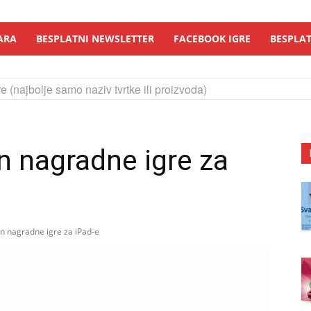
ARA
BESPLATNI NEWSLETTER
FACEBOOK IGRE
BESPLAT
e (najbolje samo naziv tvrtke ili proizvoda)
in nagradne igre za
in nagradne igre za iPad-e