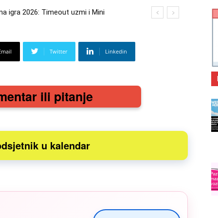
 igra 2026: Timeout uzmi i Mini
ra 2026: Kupi bilo što i osvoji putovanje
Email
Twitter
Linkedin
mentar ili pitanje
dsjetnik u kalendar