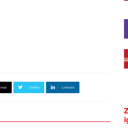
Email
Twitter
Linkedin
Z
i