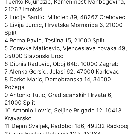
1 Jerko Kujundzic, Kamenmost Ivanbegovina,
21262 Imotski
2 Lucija Santic, Miholec 89, 48267 Orehovec
3 Livija Jurcic, Hrvatske Mornarice 6, 21000
Split
4 Borna Pavic, Teslina 15, 21000 Split
5 Zdravka Maticevic, Vjenceslava novaka 49,
35000 Slavonski Brod
6 Dionis Radovic, Oboj 64b, 10000 Zagreb
7 Alenka Gorsic, Jelasi 62, 47000 Karlovac
8 Darko Maric, Domobranska 14, 34000
Požega
9 Antonio Tutic, Gradiscanskih Hrvata 6,
21000 Split
10 Antonio Lovric, Seljine Brigade 12, 10413
Kravarsko
11 Dejan Svaljek, Radoboj 186, 49232 Radoboj
12 Ivan Basljan Palesnik 129, 43284