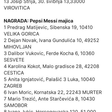
13 Josip Strija, 30. svibnja 13,33000
VIROVITICA
NAGRADA: Pepsi Messi majica
1 Predrag Matijevic, Sibenska 19, 10410
VELIKA GORICA
2 Dejan Novak, Ivana Gundulića 10, 49252
MIHOVLJAN
3 Dalibor Vukovic, Ferde Kocha 6, 10360
SESVETE
4 Karolina Kokot, Malo gradisce 28, 42208
CESTICA
5 Anita Ignjatović, Palašić 3 Luka, 10040
ZAGREB
6 Ivan Moric, Kornatska 22, 22243 MURTER
7 Mario Trezić, Ante Starčevića 8, 10430
SAMOBOR
8 Ivana Jukic, Hercegovacka 120, 51 000