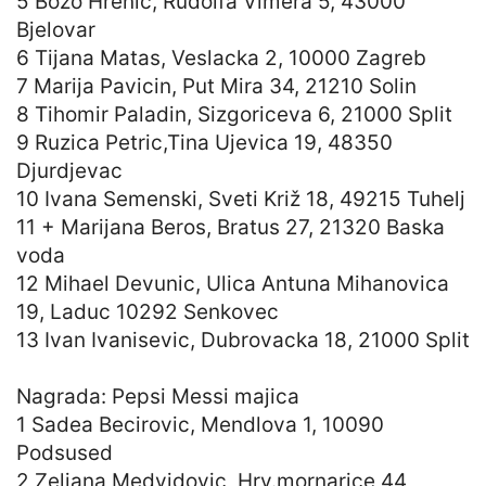
5 Bozo Hrenic, Rudolfa Vimera 5, 43000
Bjelovar
6 Tijana Matas, Veslacka 2, 10000 Zagreb
7 Marija Pavicin, Put Mira 34, 21210 Solin
8 Tihomir Paladin, Sizgoriceva 6, 21000 Split
9 Ruzica Petric,Tina Ujevica 19, 48350
Djurdjevac
10 Ivana Semenski, Sveti Križ 18, 49215 Tuhelj
11 + Marijana Beros, Bratus 27, 21320 Baska
voda
12 Mihael Devunic, Ulica Antuna Mihanovica
19, Laduc 10292 Senkovec
13 Ivan Ivanisevic, Dubrovacka 18, 21000 Split
Nagrada: Pepsi Messi majica
1 Sadea Becirovic, Mendlova 1, 10090
Podsused
2 Zeljana Medvidovic, Hrv.mornarice 44,