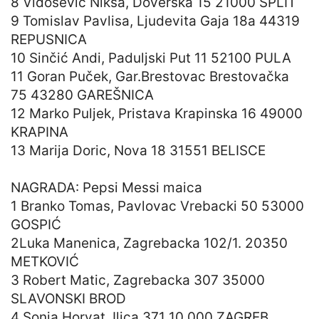
8 Vidošević Nikša, Doverska 15 21000 SPLIT
9 Tomislav Pavlisa, Ljudevita Gaja 18a 44319
REPUSNICA
10 Sinčić Andi, Paduljski Put 11 52100 PULA
11 Goran Puček, Gar.Brestovac Brestovačka
75 43280 GAREŠNICA
12 Marko Puljek, Pristava Krapinska 16 49000
KRAPINA
13 Marija Doric, Nova 18 31551 BELISCE
NAGRADA: Pepsi Messi maica
1 Branko Tomas, Pavlovac Vrebacki 50 53000
GOSPIĆ
2Luka Manenica, Zagrebacka 102/1. 20350
METKOVIĆ
3 Robert Matic, Zagrebacka 307 35000
SLAVONSKI BROD
4 Sonja Horvat, Ilica 371 10 000 ZAGREB