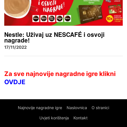
Nestle: Uživaj uz NESCAFÉ i osvoji
nagrade!
17/11/2022
Za sve najnovije nagradne igre klikni
OVDJE
Najnovije nagradne igre
Naslovnica
O stranici
Uvjeti korištenja
Kontakt