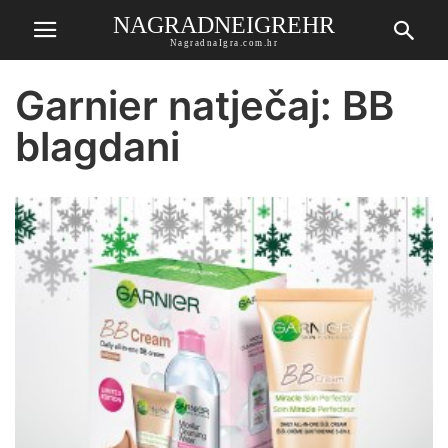
NAGRADNEIGREHR
NagradnaIgra.com.hr
Garnier natječaj: BB
blagdani