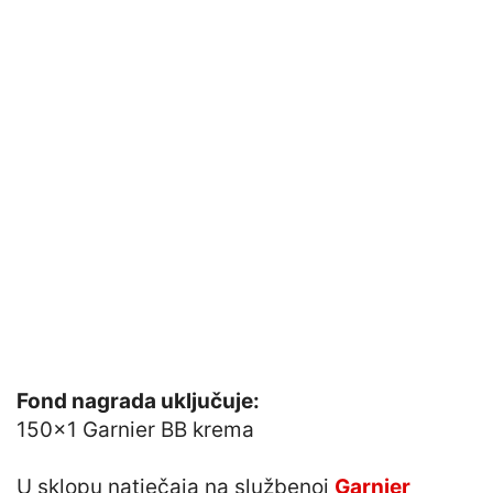
Fond nagrada uključuje:
150×1 Garnier BB krema
U sklopu natječaja na službenoj
Garnier