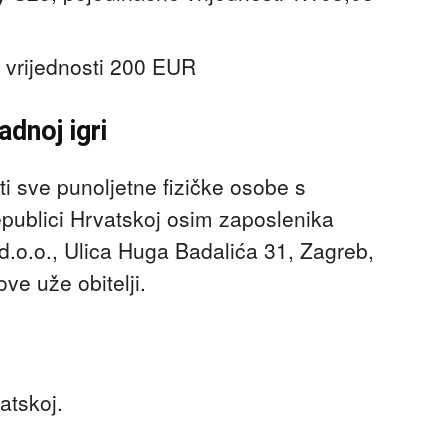
 vrijednosti 200 EUR
dnoj igri
i sve punoljetne fizičke osobe s
epublici Hrvatskoj osim zaposlenika
d.o.o., Ulica Huga Badalića 31, Zagreb,
ve uže obitelji.
atskoj.