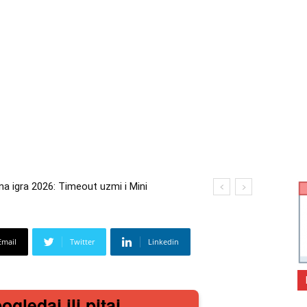
gra 2026: Timeout uzmi i Mini
2026: Kupi bilo što i osvoji putovanje
Email
Twitter
Linkedin
gledaj ili pitaj