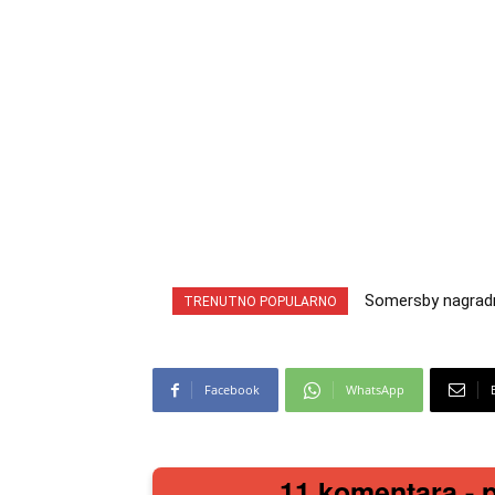
Somersby nagradna i
INA nagradna igra 
TRENUTNO POPULARNO
cabrio preuzmi!
iz snova
Facebook
WhatsApp
11 komentara - po