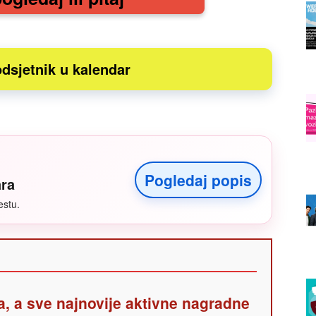
dsjetnik u kalendar
Pogledaj popis
ara
estu.
a, a sve najnovije aktivne nagradne