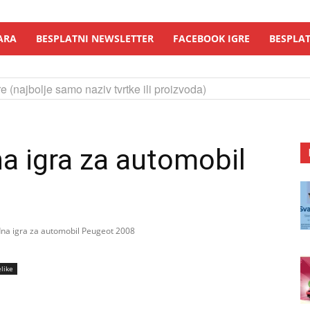
ARA
BESPLATNI NEWSLETTER
FACEBOOK IGRE
BESPLAT
e (najbolje samo naziv tvrtke ili proizvoda)
a igra za automobil
na igra za automobil Peugeot 2008
like