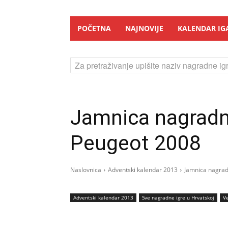
POČETNA
NAJNOVIJE
KALENDAR IG
Za pretraživanje upišite naziv nagradne igr
Jamnica nagradn
Peugeot 2008
Naslovnica
Adventski kalendar 2013
Jamnica nagrad
Adventski kalendar 2013
Sve nagradne igre u Hrvatskoj
Ve