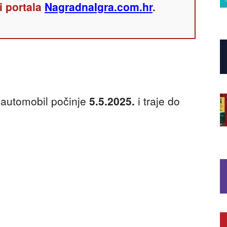
i portala
NagradnaIgra.com.hr
.
 automobil počinje
5.5.2025.
i traje do