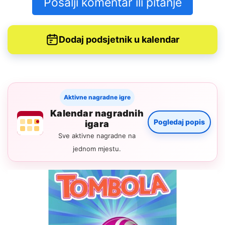
Pošalji komentar ili pitanje
Dodaj podsjetnik u kalendar
Aktivne nagradne igre
Kalendar nagradnih
Pogledaj popis
igara
Sve aktivne nagradne na
jednom mjestu.