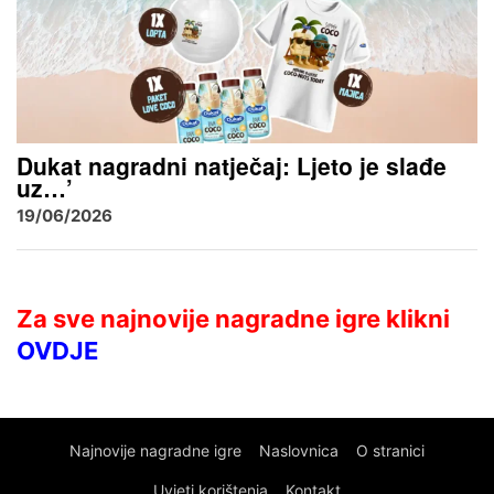
Dukat nagradni natječaj: Ljeto je slađe
uz…’
19/06/2026
Za sve najnovije nagradne igre klikni
OVDJE
Najnovije nagradne igre
Naslovnica
O stranici
Uvjeti korištenja
Kontakt