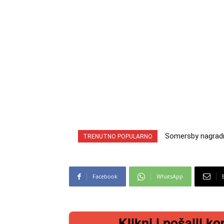
Somersby nagradna
INA nagradna ig
TRENUTNO POPULARNO
cabrio preuzmi!
iz snova
Facebook
WhatsApp
Klikni i pošalji ko