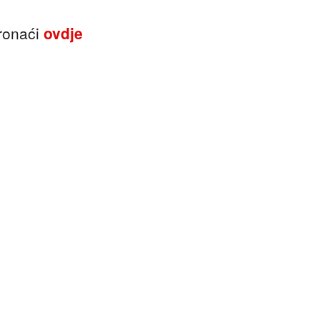
ronaći
ovdje