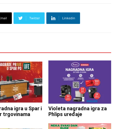
Email
Twitter
Linkedin
adna igra u Spar i
Violeta nagradna igra za
r trgovinama
Phlips uređaje