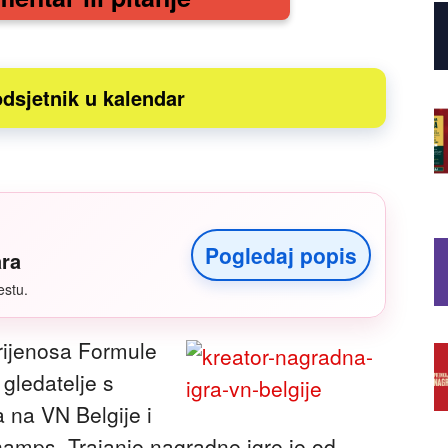
dsjetnik u kalendar
Pogledaj popis
ara
estu.
prijenosa Formule
gledatelje s
 na VN Belgije i
amps. Trajanje nagradne igre je od