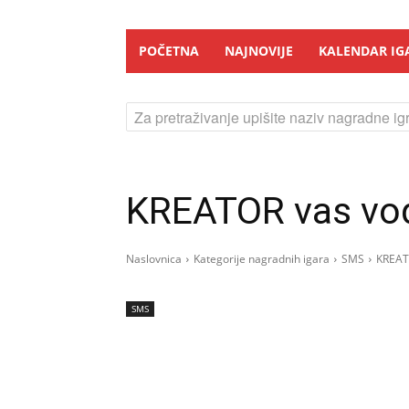
POČETNA
NAJNOVIJE
KALENDAR IG
Za pretraživanje upišite naziv nagradne igr
KREATOR vas vod
Naslovnica
Kategorije nagradnih igara
SMS
KREAT
SMS