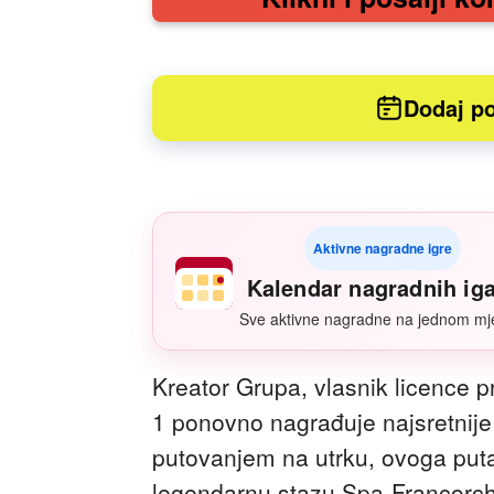
Dodaj po
Aktivne nagradne igre
Kalendar nagradnih ig
Sve aktivne nagradne na jednom mj
Kreator Grupa, vlasnik licence 
1 ponovno nagrađuje najsretnije 
putovanjem na utrku, ovoga puta
legendarnu stazu Spa-Francorch