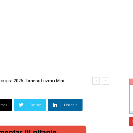
 igra 2026: Timeout uzmi i Mini
ra 2026: Kupi bilo što i osvoji putovanje
Email
Twitter
Linkedin
mentar ili pitanje