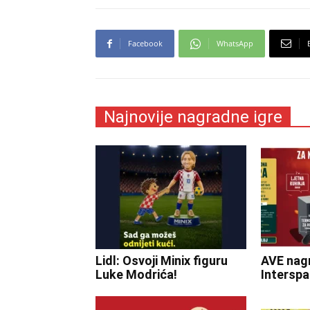
Facebook
WhatsApp
Najnovije nagradne igre
Lidl: Osvoji Minix figuru
AVE nagr
Luke Modrića!
Interspa