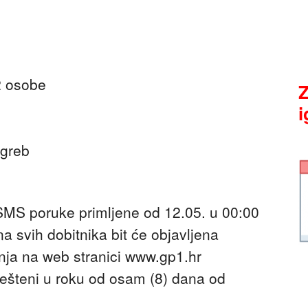
2 osobe
Z
i
agreb
 SMS poruke primljene od 12.05. u 00:00
a svih dobitnika bit će objavljena
nja na web stranici www.gp1.hr
iješteni u roku od osam (8) dana od