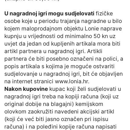
U nagradnoj igri mogu sudjelovati
fizičke
osobe koje u periodu trajanja nagradne u bilo
kojem maloprodajnom objektu Lonie naprave
kupnju u vrijednosti od minimalno 50 kn uz
uvjet da jedan od kupljenih artikala mora biti
artikl partnera u nagradnoj igri. Artikli
partnera će biti posebno označeni na polici, a
popis artikala s kojima je moguće ostvariti
sudjelovanje u nagradnoj igri, bit će objavljen
na internet stranici www.lonia.hr.
Nakon kupovine
kupac koji želi sudjelovati u
nagradnoj igri treba na kopiji računa (koji uz
original dobije na blagajni) kemijskom
olovkom zaokružiti navedeni akcijski artikl
(koji će već biti jasno označen pri ispisu
računa) i na poleđini kopije računa napisati