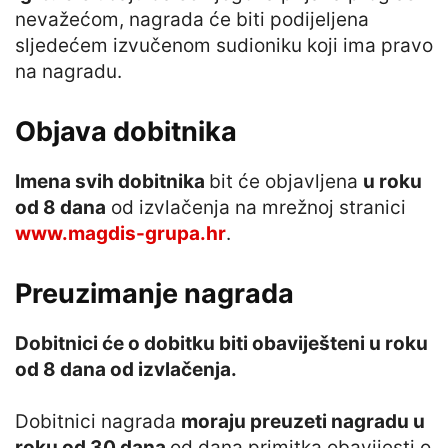
nevažećom, nagrada će biti podijeljena
sljedećem izvučenom sudioniku koji ima pravo
na nagradu.
Objava dobitnika
Imena svih dobitnika
bit će objavljena
u roku
od 8 dana
od izvlačenja na mrežnoj stranici
www.magdis-grupa.hr
.
Preuzimanje nagrada
Dobitnici će o dobitku biti obaviješteni u roku
od 8 dana od izvlačenja.
Dobitnici nagrada
moraju preuzeti nagradu u
roku od 30 dana
od dana primitka obavijesti o