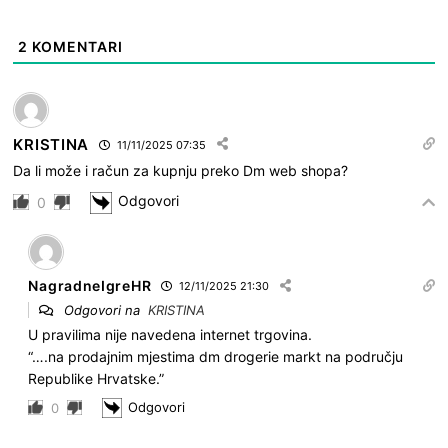
2
KOMENTARI
KRISTINA
11/11/2025 07:35
Da li može i račun za kupnju preko Dm web shopa?
Odgovori
0
NagradneIgreHR
12/11/2025 21:30
Odgovori na
KRISTINA
U pravilima nije navedena internet trgovina.
“….na prodajnim mjestima dm drogerie markt na području
Republike Hrvatske.”
Odgovori
0