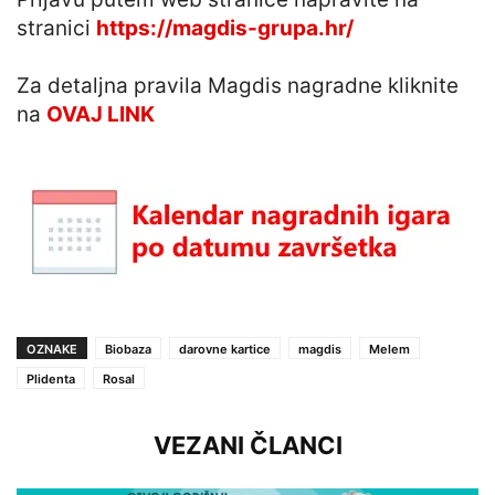
stranici
https://magdis-grupa.hr/
Za detaljna pravila Magdis nagradne kliknite
na
OVAJ LINK
OZNAKE
Biobaza
darovne kartice
magdis
Melem
Plidenta
Rosal
VEZANI ČLANCI