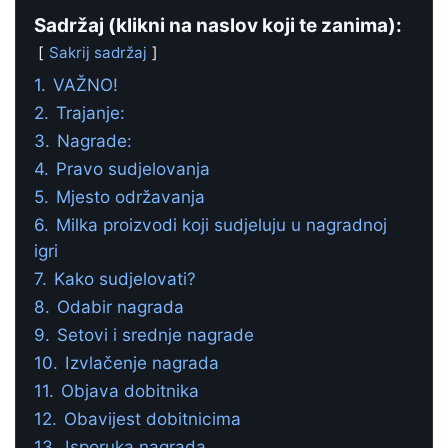
Sadržaj (klikni na naslov koji te zanima):
Sakrij sadržaj
1.
VAŽNO!
2.
Trajanje:
3.
Nagrade:
4.
Pravo sudjelovanja
5.
Mjesto održavanja
6.
Milka proizvodi koji sudjeluju u nagradnoj
igri
7.
Kako sudjelovati?
8.
Odabir nagrada
9.
Setovi i srednje nagrade
10.
Izvlačenje nagrada
11.
Objava dobitnika
12.
Obavijest dobitnicima
13.
Isporuka nagrada