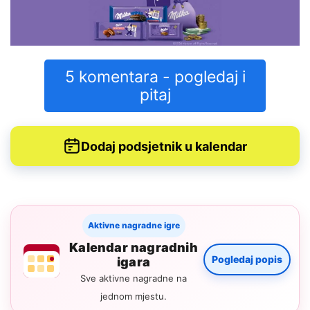
5 komentara - pogledaj i
pitaj
Dodaj podsjetnik u kalendar
Aktivne nagradne igre
Kalendar nagradnih
Pogledaj popis
igara
Sve aktivne nagradne na
jednom mjestu.