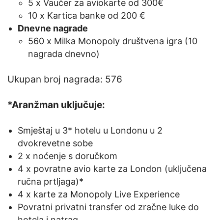
5 x Vaučer za aviokarte od 300€
10 x Kartica banke od 200 €
Dnevne nagrade
560 x Milka Monopoly društvena igra (10
nagrada dnevno)
Ukupan broj nagrada: 576
*Aranžman uključuje:
Smještaj u 3* hotelu u Londonu u 2
dvokrevetne sobe
2 x noćenje s doručkom
4 x povratne avio karte za London (uključena
ručna prtljaga)*
4 x karte za Monopoly Live Experience
Povratni privatni transfer od zračne luke do
hotela i natrag