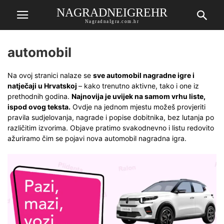
NAGRADNEIGREHR
NagradnaIgra.com.hr
automobil
Na ovoj stranici nalaze se
sve automobil nagradne igre i
natječaji u Hrvatskoj
– kako trenutno aktivne, tako i one iz
prethodnih godina.
Najnovija je uvijek na samom vrhu liste,
ispod ovog teksta.
Ovdje na jednom mjestu možeš provjeriti
pravila sudjelovanja, nagrade i popise dobitnika, bez lutanja po
različitim izvorima. Objave pratimo svakodnevno i listu redovito
ažuriramo čim se pojavi nova automobil nagradna igra.