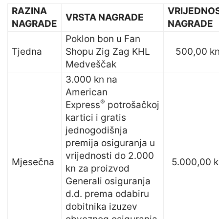
RAZINA
VRIJEDNO
VRSTA NAGRADE
NAGRADE
NAGRADE
Poklon bon u Fan
Tjedna
Shopu Zig Zag KHL
500,00 k
Medveščak
3.000 kn na
American
®
Express
potrošačkoj
kartici i gratis
jednogodišnja
premija osiguranja u
vrijednosti do 2.000
Mjesečna
5.000,00 k
kn za proizvod
Generali osiguranja
d.d. prema odabiru
dobitnika izuzev