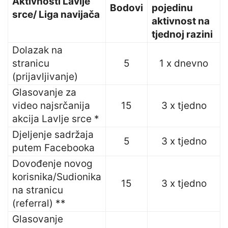
Aktivnosti Lavlje
Bodovi
pojedinu
srce/ Liga navijača
aktivnost na
tjednoj razini
Dolazak na
stranicu
5
1 x dnevno
(prijavljivanje)
Glasovanje za
video najsrčanija
15
3 x tjedno
akcija Lavlje srce *
Djeljenje sadržaja
5
3 x tjedno
putem Facebooka
Dovođenje novog
korisnika/Sudionika
15
3 x tjedno
na stranicu
(referral) **
Glasovanje