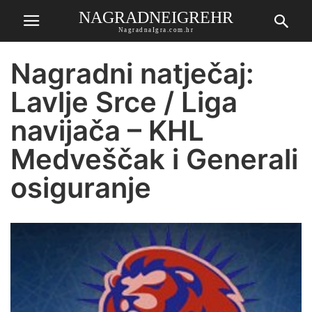
NAGRADNEIGREHR
NagradnaIgra.com.hr
Nagradni natječaj:
Lavlje Srce / Liga
navijača – KHL
Medveščak i Generali
osiguranje