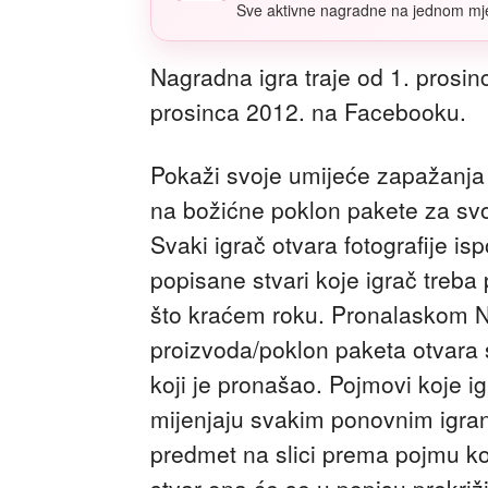
Sve aktivne nagradne na jednom mj
Nagradna igra traje od 1. prosin
prosinca 2012. na Facebooku.
Pokaži svoje umijeće zapažanja i
na božićne poklon pakete za svo
Svaki igrač otvara fotografije is
popisane stvari koje igrač treba
što kraćem roku. Pronalaskom 
proizvoda/poklon paketa otvara 
koji je pronašao. Pojmovi koje 
mijenjaju svakim ponovnim igran
predmet na slici prema pojmu k
stvar ona će se u popisu prekrižit