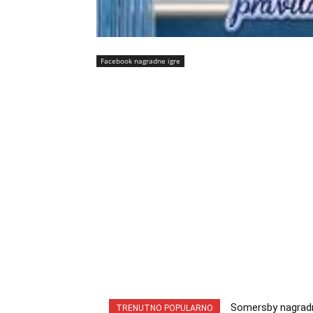
Facebook nagradne igre
Somersby nagradna
INA nagradna ig
TRENUTNO POPULARNO