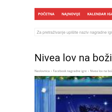
POČETNA
NAJNOVIJE
KALENDAR IG
Za pretraživanje upišite naziv nagradne igr
Nivea lov na bož
Naslovnica
Facebook nagradne igre
Nivea lov na bo