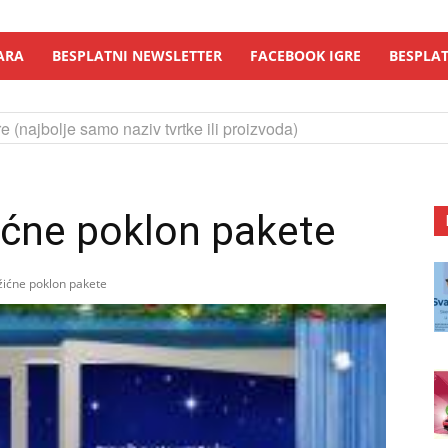
ARA
BESPLATNI NEWSLETTER
FACEBOOK IGRE
BESPLAT
e (najbolje samo naziv tvrtke ili proizvoda)
ićne poklon pakete
žićne poklon pakete