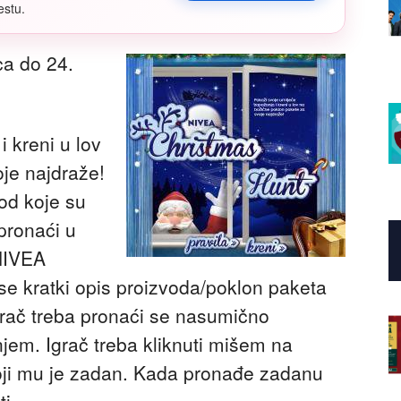
estu.
ca do 24.
 kreni u lov
je najdraže!
pod koje su
 pronaći u
NIVEA
se kratki opis proizvoda/poklon paketa
igrač treba pronaći se nasumično
jem. Igrač treba kliknuti mišem na
oji mu je zadan. Kada pronađe zadanu
i.