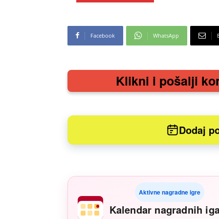
cabrio preuzmi!
iz snova
Facebook
WhatsApp
Klikni i pošalji ko
Dodaj po
Aktivne nagradne igre
Kalendar nagradnih ig