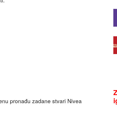
Z
i
menu pronađu zadane stvari Nivea