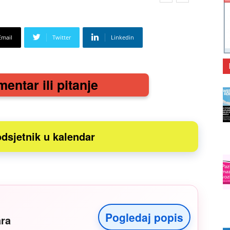
Email
Twitter
Linkedin
mentar ili pitanje
dsjetnik u kalendar
Pogledaj popis
ara