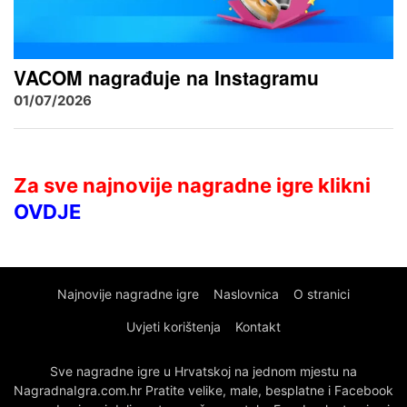
VACOM nagrađuje na Instagramu
01/07/2026
Za sve najnovije nagradne igre klikni
OVDJE
Najnovije nagradne igre
Naslovnica
O stranici
Uvjeti korištenja
Kontakt
Sve nagradne igre u Hrvatskoj na jednom mjestu na
NagradnaIgra.com.hr Pratite velike, male, besplatne i Facebook