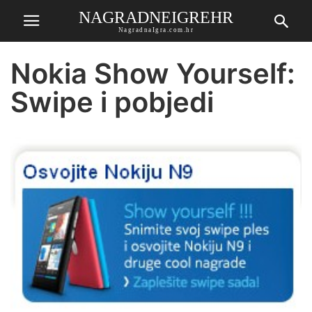
NAGRADNEIGREHR
NagradnaIgra.com.hr
Nokia Show Yourself:
Swipe i pobjedi