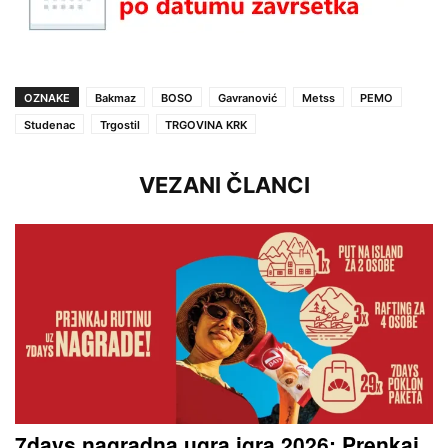
OZNAKE
Bakmaz
BOSO
Gavranović
Metss
PEMO
Studenac
Trgostil
TRGOVINA KRK
VEZANI ČLANCI
7days nagradna ugra igra 2026: Prenkaj