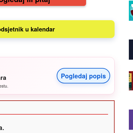
dsjetnik u kalendar
Pogledaj popis
ara
estu.
a.