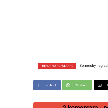
Somersby nagradna i
INA nagradna igra
TRENUTNO POPULARNO
cabrio preuzmi!
iz snova
Facebook
WhatsApp
2 komentara - po