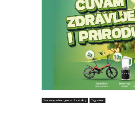
Sve nagradne igre u Hrvatskoj
Trgovine