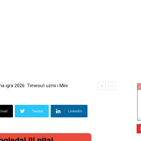
gra 2026: Timeout uzmi i Mini
 2026: Kupi bilo što i osvoji putovanje
Email
Twitter
Linkedin
gledaj ili pitaj