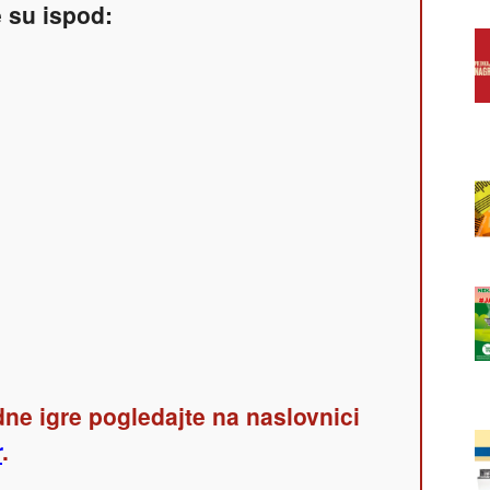
e su ispod:
ne igre pogledajte na naslovnici
r
.