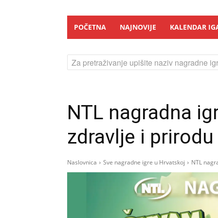
POČETNA
NAJNOVIJE
KALENDAR IG
Za pretraživanje upišite naziv nagradne igr
NTL nagradna ig
zdravlje i prirodu
Naslovnica
Sve nagradne igre u Hrvatskoj
NTL nagra