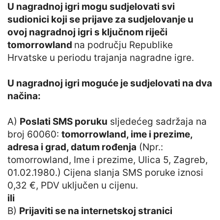
U nagradnoj igri mogu sudjelovati svi
sudionici koji se prijave za sudjelovanje u
ovoj nagradnoj igri s ključnom riječi
tomorrowland
na području Republike
Hrvatske u periodu trajanja nagradne igre.
U nagradnoj igri moguće je sudjelovati na dva
načina:
A)
Poslati SMS poruku
sljedećeg sadržaja na
broj 60060:
tomorrowland, ime i prezime,
adresa i grad, datum rođenja
(Npr.:
tomorrowland, Ime i prezime, Ulica 5, Zagreb,
01.02.1980.) Cijena slanja SMS poruke iznosi
0,32 €, PDV uključen u cijenu.
ili
B)
Prijaviti se na internetskoj stranici