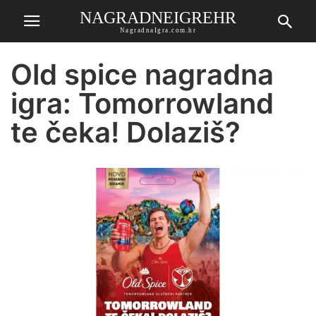
NAGRADNEIGREHR
NagradnaIgra.com.hr
Old spice nagradna
igra: Tomorrowland
te čeka! Dolaziš?