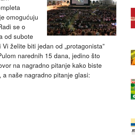
ompleta
koje omogućuju
Radi se o
a od subote
 Vi želite biti jedan od „protagonista”
i Pulom narednih 15 dana, jedino što
govor na nagradno pitanje kako biste
l, a naše nagradno pitanje glasi: