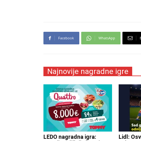
Facebook
WhatsApp
Najnovije nagradne igre
LEDO nagradna igra:
Lidl: Osv