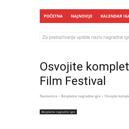
POČETNA
NAJNOVIJE
KALENDAR IG
Za pretraživanje upišite naziv nagradne igr
Osvojite komplet
Film Festival
Naslovnica
Besplatne nagradne igre
Osvojite komple
Besplatne nagradne igre