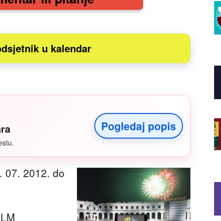
dsjetnik u kalendar
Pogledaj popis
ara
estu.
. 07. 2012. do
ILM