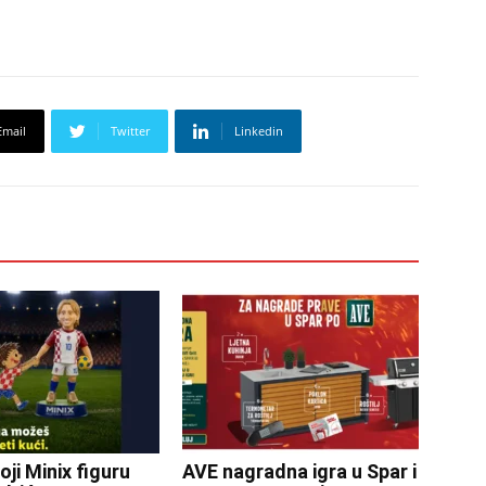
Email
Twitter
Linkedin
oji Minix figuru
AVE nagradna igra u Spar i