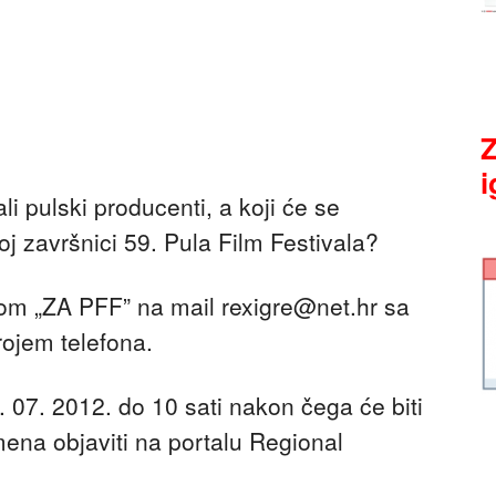
Z
i
li pulski producenti, a koji će se
oj završnici 59. Pula Film Festivala?
kom „ZA PFF” na mail
rexigre@net.hr
sa
ojem telefona.
. 07. 2012. do 10 sati nakon čega će biti
mena objaviti na portalu Regional