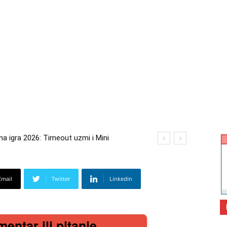
 igra 2026: Timeout uzmi i Mini
ra 2026: Kupi bilo što i osvoji putovanje
Email
Twitter
Linkedin
mentar ili pitanje