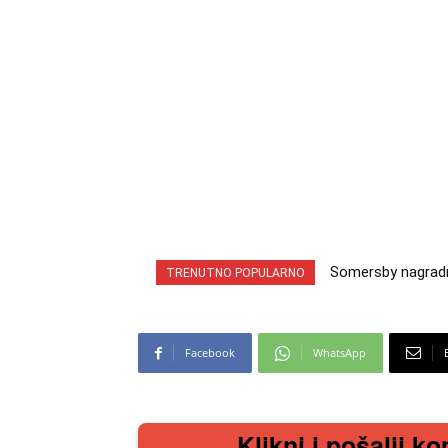
Somersby nagradna
INA nagradna ig
TRENUTNO POPULARNO
cabrio preuzmi!
iz snova
Facebook
WhatsApp
Klikni i pošalji ko