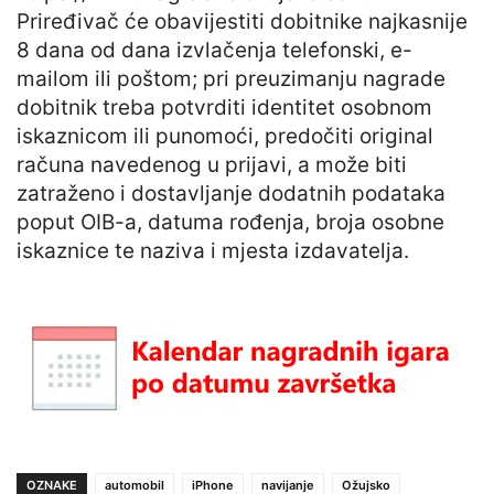
Priređivač će obavijestiti dobitnike najkasnije
8 dana od dana izvlačenja telefonski, e-
mailom ili poštom; pri preuzimanju nagrade
dobitnik treba potvrditi identitet osobnom
iskaznicom ili punomoći, predočiti original
računa navedenog u prijavi, a može biti
zatraženo i dostavljanje dodatnih podataka
poput OIB-a, datuma rođenja, broja osobne
iskaznice te naziva i mjesta izdavatelja.
OZNAKE
automobil
iPhone
navijanje
Ožujsko