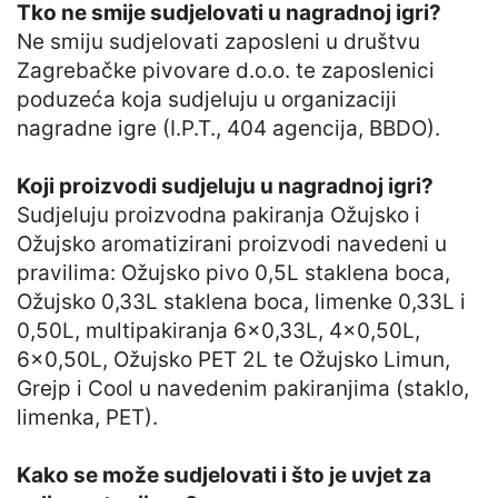
Tko ne smije sudjelovati u nagradnoj igri?
Ne smiju sudjelovati zaposleni u društvu
Zagrebačke pivovare d.o.o. te zaposlenici
poduzeća koja sudjeluju u organizaciji
nagradne igre (I.P.T., 404 agencija, BBDO).
Koji proizvodi sudjeluju u nagradnoj igri?
Sudjeluju proizvodna pakiranja Ožujsko i
Ožujsko aromatizirani proizvodi navedeni u
pravilima: Ožujsko pivo 0,5L staklena boca,
Ožujsko 0,33L staklena boca, limenke 0,33L i
0,50L, multipakiranja 6×0,33L, 4×0,50L,
6×0,50L, Ožujsko PET 2L te Ožujsko Limun,
Grejp i Cool u navedenim pakiranjima (staklo,
limenka, PET).
Kako se može sudjelovati i što je uvjet za