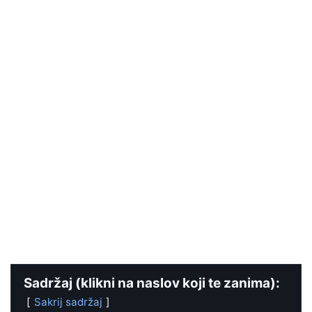
Sadržaj (klikni na naslov koji te zanima):
Sakrij sadržaj