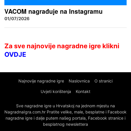
VACOM nagrađuje na Instagramu
01/07/2026
Za sve najnovije nagradne igre klikni
OVDJE
Najnovije nagradne igre
Naslovnica
O stranici
Uvjeti korištenja
Kontakt
Sve nagradne igre u Hrvatskoj na jednom mjestu na
NagradnaIgra.com.hr Pratite velike, male, besplatne i Facebook
nagradne igre i dalje putem našeg portala, Facebook stranice i
besplatnog newslettera