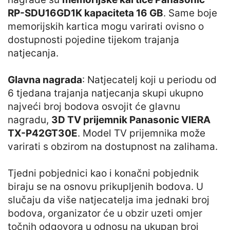
RP-SDU16GD1K kapaciteta 16 GB
. Same boje
memorijskih kartica mogu varirati ovisno o
dostupnosti pojedine tijekom trajanja
natjecanja.
Glavna nagrada
: Natjecatelj koji u periodu od
6 tjedana trajanja natjecanja skupi ukupno
najveći broj bodova osvojit će glavnu
nagradu,
3D TV prijemnik Panasonic VIERA
TX-P42GT30E
. Model TV prijemnika može
varirati s obzirom na dostupnost na zalihama.
Tjedni pobjednici kao i konačni pobjednik
biraju se na osnovu prikupljenih bodova. U
slučaju da više natjecatelja ima jednaki broj
bodova, organizator će u obzir uzeti omjer
točnih odgovora u odnosu na ukupan broj