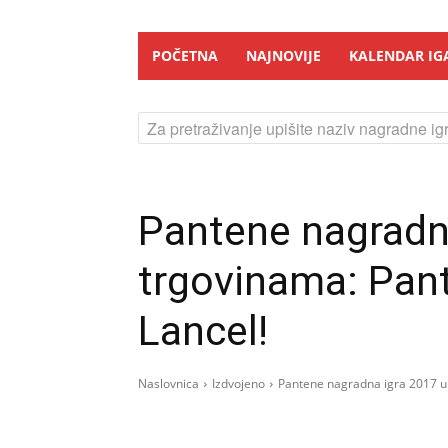
POČETNA
NAJNOVIJE
KALENDAR IG
Za pretraživanje upišite naziv nagradne igr
Pantene nagradn
trgovinama: Pant
Lancel!
Naslovnica
Izdvojeno
Pantene nagradna igra 2017 u 