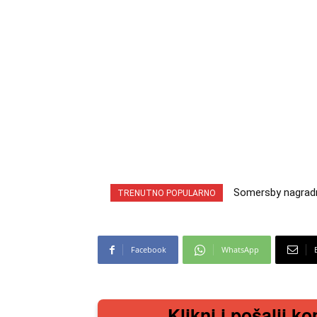
Somersby nagradna
TRENUTNO POPULARNO
cabrio preuzmi!
Facebook
WhatsApp
Klikni i pošalji ko