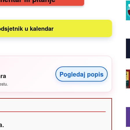
dsjetnik u kalendar
Pogledaj popis
ara
estu.
a.