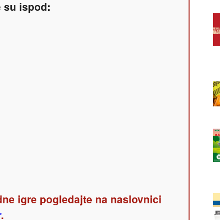
e su ispod:
ne igre pogledajte na naslovnici
r
.