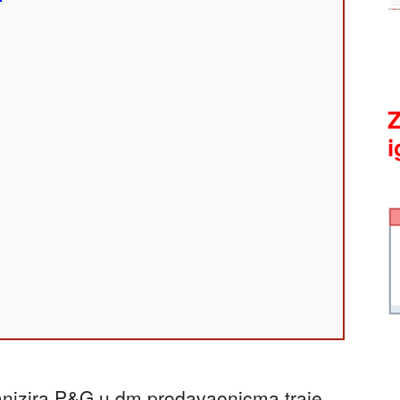
Z
i
anizira P&G u dm prodavaonicma traje