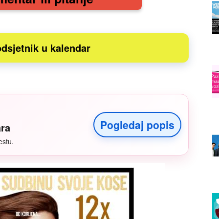
dsjetnik u kalendar
Pogledaj popis
ara
estu.