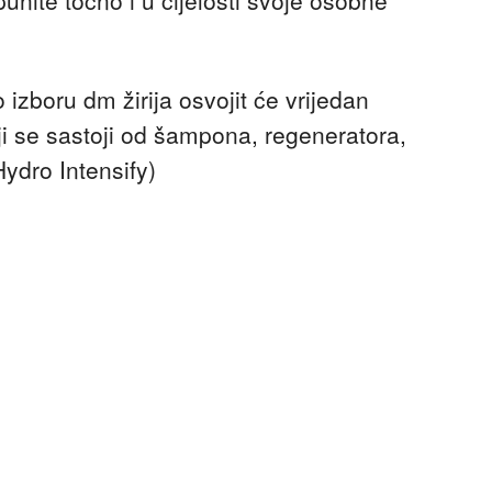
punite točno i u cijelosti svoje osobne
izboru dm žirija osvojit će vrijedan
i se sastoji od šampona, regeneratora,
ydro Intensify)