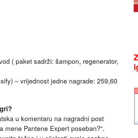
Z
vod ( paket sadrži: šampon, regenerator,
i
sify) – vrijednost jedne nagrade: 259,60
gri?
atska u komentaru na nagradni post
 za mene Pantene Expert poseban?“.