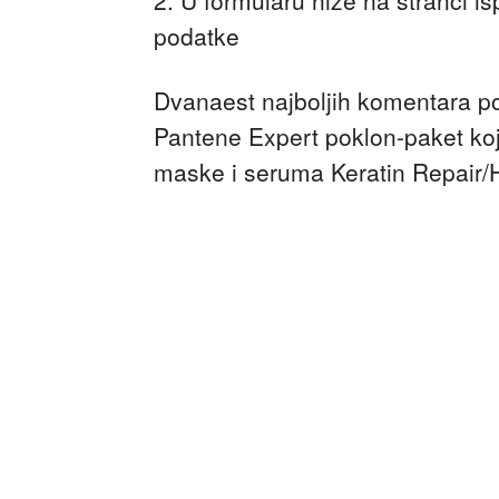
2. U formularu niže na stranci is
podatke
Dvanaest najboljih komentara po 
Pantene Expert poklon-paket koj
maske i seruma Keratin Repair/H