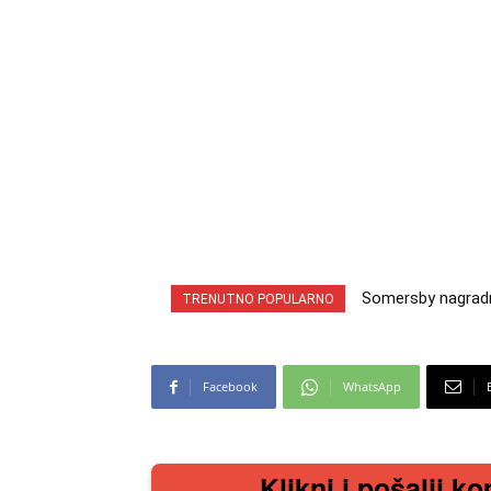
Somersby nagradna 
INA nagradna igr
TRENUTNO POPULARNO
cabrio preuzmi!
iz snova
Facebook
WhatsApp
Klikni i pošalji ko