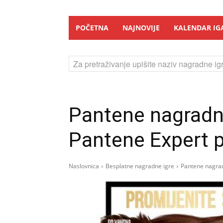
POČETNA
NAJNOVIJE
KALENDAR IG
Za pretraživanje upišite naziv nagradne igr
Pantene nagradn
Pantene Expert 
Naslovnica
Besplatne nagradne igre
Pantene nagrad