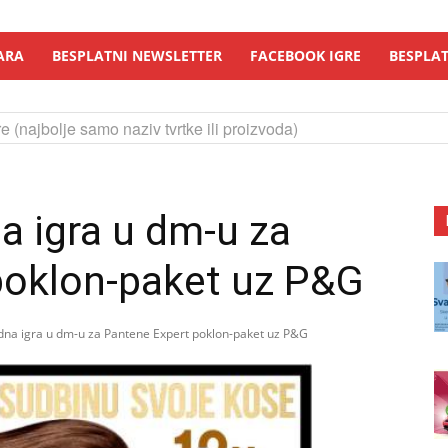
ARA
BESPLATNI NEWSLETTER
FACEBOOK IGRE
BESPLAT
e (najbolje samo naziv tvrtke ili proizvoda)
a igra u dm-u za
poklon-paket uz P&G
na igra u dm-u za Pantene Expert poklon-paket uz P&G