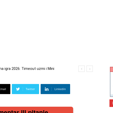
igra 2026: Timeout uzmi i Mini
a 2026: Kupi bilo što i osvoji putovanje
Email
Twitter
Linkedin
mentar ili pitanje