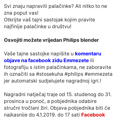
Svi znaju napraviti palačinke? Ali nitko to ne
zna poput vas!
Otkrijte vaš tajni sastojak kojim pravite
najfinije palačinke u društvu!
Osvojiti možete vrijedan Philips blender
Vaše tajne sastojke napišite u
komentaru
objave na facebook zidu Emmezete
ili
fotografiju s istim palačinkama, ne zaboravite
ih označiti sa #stosekuha #philips #emmezeta
jer automatski sudjelujete nagradnoj igri.!
Nagradni natječaj traje od 15. studenog do 31.
prosinca u ponoć, a pobjednika odabire
stručni tročlani žiri. Objava pobjednika biti će
najkasnije do 4.1.2019. do 17 sati
Facebook