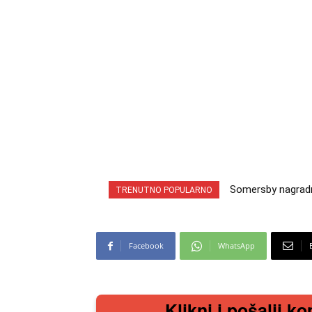
Somersby nagradna
TRENUTNO POPULARNO
cabrio preuzmi!
Facebook
WhatsApp
Klikni i pošalji ko