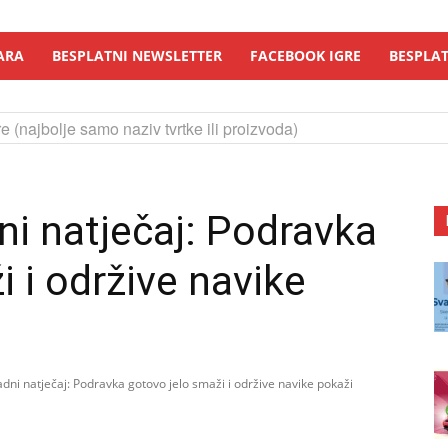
ARA
BESPLATNI NEWSLETTER
FACEBOOK IGRE
BESPLAT
e (najbolje samo naziv tvrtke ili proizvoda)
i natječaj: Podravka
 i održive navike
ni natječaj: Podravka gotovo jelo smaži i održive navike pokaži