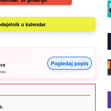
dsjetnik u kalendar
Pogledaj popis
ara
estu.
a.