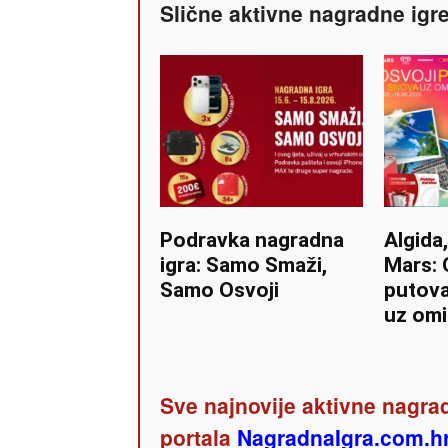
Slične aktivne nagradne igr
Podravka nagradna
Algida,
igra: Samo Smaži,
Mars: 
Samo Osvoji
putova
uz omil
Sve najnovije aktivne nagrad
portala
NagradnaIgra.com.h