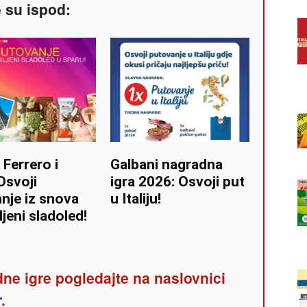
e su ispod:
 Ferrero i
Galbani nagradna
Osvoji
igra 2026: Osvoji put
nje iz snova
u Italiju!
jeni sladoled!
ne igre pogledajte na naslovnici
r
.