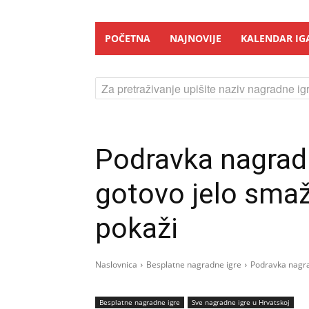
POČETNA
NAJNOVIJE
KALENDAR IG
Za pretraživanje upišite naziv nagradne igr
Podravka nagradn
gotovo jelo smaži
pokaži
Naslovnica
Besplatne nagradne igre
Podravka nagrad
Besplatne nagradne igre
Sve nagradne igre u Hrvatskoj