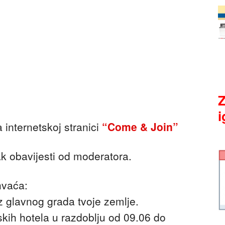
Z
i
a internetskoj stranici
“Come & Join”
ak obavijesti od moderatora.
hvaća:
z glavnog grada tvoje zemlje.
kih hotela u razdoblju od 09.06 do