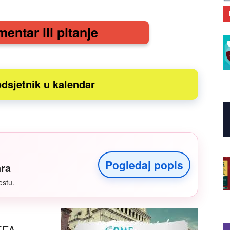
mentar ili pitanje
dsjetnik u kalendar
Pogledaj popis
ara
estu.
EFA