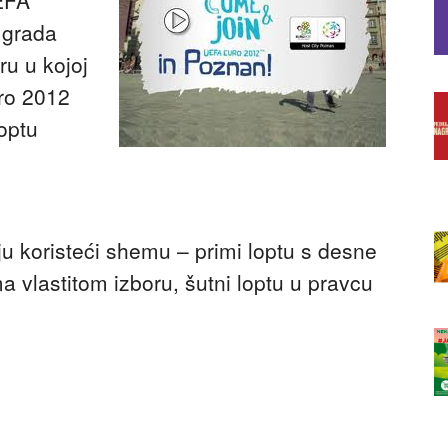
grada
ru u kojoj
uro 2012
loptu
u koristeći shemu – primi loptu s desne
a vlastitom izboru, šutni loptu u pravcu