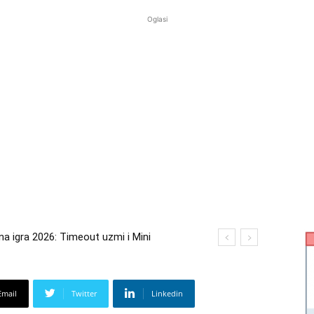
Oglasi
 igra 2026: Timeout uzmi i Mini
a 2026: Kupi bilo što i osvoji putovanje
Email
Twitter
Linkedin