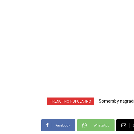
Somersby nagradna
INA nagradna igr
TRENUTNO POPULARNO
cabrio preuzmi!
iz snova
Facebook
WhatsApp