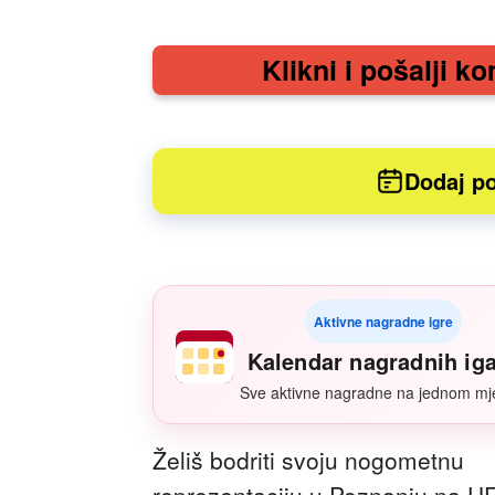
Klikni i pošalji ko
Dodaj po
Aktivne nagradne igre
Kalendar nagradnih ig
Sve aktivne nagradne na jednom mj
Želiš bodriti svoju nogometnu
reprezentaciju u Poznanju na U