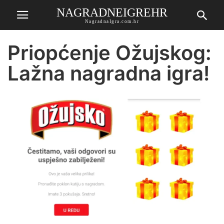
NAGRADNEIGREHR
NagradnaIgra.com.hr
Priopćenje Ožujskog:
Lažna nagradna igra!