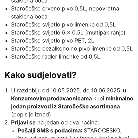
staklena boca
Staročeško crveno pivo 0,5L, nepovratna
staklena boca
Staročeško svijetlo pivo limenke od 0,5L
Staročeško svijetlo 6 x 0,5L (multipakiranje)
Staročeško svijetlo pivo PET, 2L
Staročeško bezalkoholno pivo limenke od 0,5L
Staročeško radler limenke od 0,5L
Kako sudjelovati?
U razdoblju od 10.05.2025. do 10.06.2025.
u
Konzumovim prodavaonicama
kupi
minimalno
jedan proizvod iz Staročeško asortimana
(popis je iznad)
Prijavi se
na jedan od dva načina:
Pošalji SMS s podacima
: STAROCESKO,