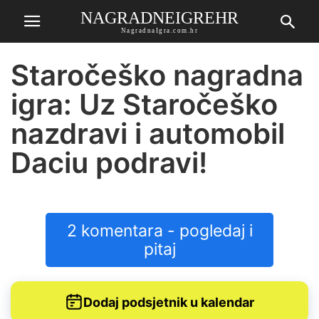
NAGRADNEIGREHR
NagradnaIgra.com.hr
Staročeško nagradna
igra: Uz Staročeško
nazdravi i automobil
Daciu podravi!
2 komentara - pogledaj i
pitaj
Dodaj podsjetnik u kalendar