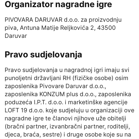
Organizator nagradne igre
PIVOVARA DARUVAR d.o.o. za proizvodnju
piva, Antuna Matije Reljkovića 2, 43500
Daruvar
Pravo sudjelovanja
Pravo sudjelovanja u nagradnoj igri imaju svi
punoljetni državljani RH (fizičke osobe) osim
zaposlenika Pivovare Daruvar d.o.o.,
zaposlenika KONZUM plus d.o.o., zaposlenika
poduzeća I.P.T. d.o.o. i marketinške agencije
LOFT 19 d.o.o. koje sudjeluju u organizaciji ove
nagradne igre te članovi njihove uže obitelji
(bračni partner, izvanbračni partner, roditelji,
djeca, braća, sestre) i druge osobe koje su na