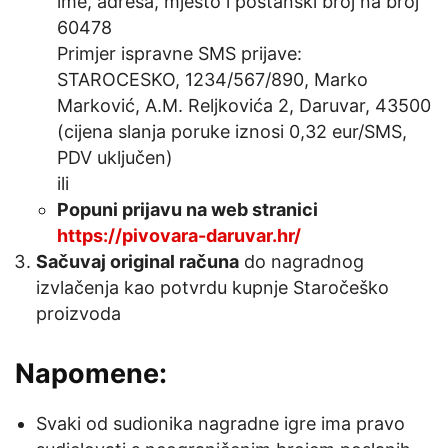
ime, adresa, mjesto i poštanski broj na broj
60478
Primjer ispravne SMS prijave:
STAROCESKO, 1234/567/890, Marko
Marković, A.M. Reljkovića 2, Daruvar, 43500
(cijena slanja poruke iznosi 0,32 eur/SMS,
PDV uključen)
ili
Popuni prijavu na web stranici
https://pivovara-daruvar.hr/
Sačuvaj original računa
do nagradnog
izvlačenja kao potvrdu kupnje Staročeško
proizvoda
Napomene:
Svaki od sudionika nagradne igre ima pravo