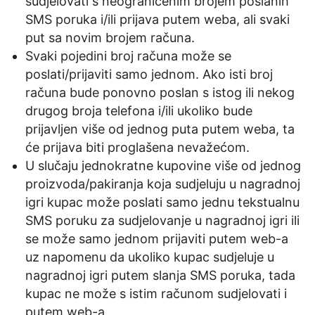
sudjelovati s neograničenim brojem poslanih
SMS poruka i/ili prijava putem weba, ali svaki
put sa novim brojem računa.
Svaki pojedini broj računa može se
poslati/prijaviti samo jednom. Ako isti broj
računa bude ponovno poslan s istog ili nekog
drugog broja telefona i/ili ukoliko bude
prijavljen više od jednog puta putem weba, ta
će prijava biti proglašena nevažećom.
U slučaju jednokratne kupovine više od jednog
proizvoda/pakiranja koja sudjeluju u nagradnoj
igri kupac može poslati samo jednu tekstualnu
SMS poruku za sudjelovanje u nagradnoj igri ili
se može samo jednom prijaviti putem web-a
uz napomenu da ukoliko kupac sudjeluje u
nagradnoj igri putem slanja SMS poruka, tada
kupac ne može s istim računom sudjelovati i
putem web-a