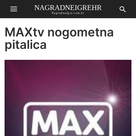
NAGRADNEIGREHR
NagradnaIgra.com.hr
MAXtv nogometna
pitalica