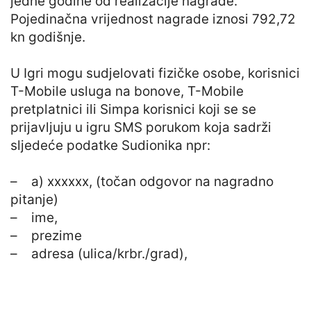
jedne godine od realizacije nagrade.
Pojedinačna vrijednost nagrade iznosi 792,72
kn godišnje.
U Igri mogu sudjelovati fizičke osobe, korisnici
T-Mobile usluga na bonove, T-Mobile
pretplatnici ili Simpa korisnici koji se se
prijavljuju u igru SMS porukom koja sadrži
sljedeće podatke Sudionika npr:
– a) xxxxxx, (točan odgovor na nagradno
pitanje)
– ime,
– prezime
– adresa (ulica/krbr./grad),