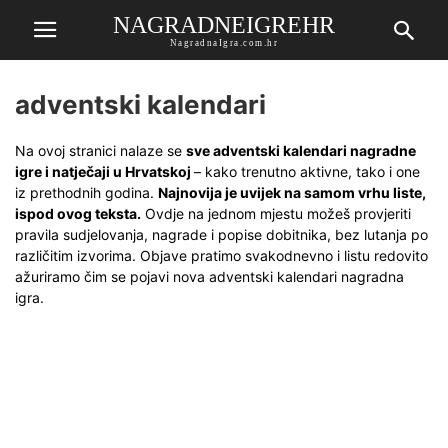
NAGRADNEIGREHR
NagradnaIgra.com.hr
adventski kalendari
Na ovoj stranici nalaze se
sve adventski kalendari nagradne
igre i natječaji u Hrvatskoj
– kako trenutno aktivne, tako i one
iz prethodnih godina.
Najnovija je uvijek na samom vrhu liste,
ispod ovog teksta.
Ovdje na jednom mjestu možeš provjeriti
pravila sudjelovanja, nagrade i popise dobitnika, bez lutanja po
različitim izvorima. Objave pratimo svakodnevno i listu redovito
ažuriramo čim se pojavi nova adventski kalendari nagradna
igra.