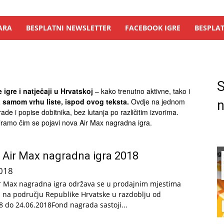
ARA
BESPLATNI NEWSLETTER
FACEBOOK IGRE
BESPLAT
S
igre i natječaji u Hrvatskoj
– kako trenutno aktivne, tako i
a samom vrhu liste, ispod ovog teksta.
Ovdje na jednom
n
ade i popise dobitnika, bez lutanja po različitim izvorima.
riramo čim se pojavi nova Air Max nagradna igra.
i Air Max nagradna igra 2018
018
ir Max nagradna igra održava se u prodajnim mjestima
na području Republike Hrvatske u razdoblju od
8 do 24.06.2018Fond nagrada sastoji...