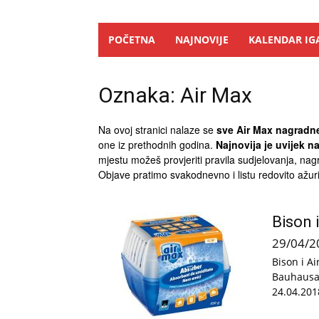
POČETNA
NAJNOVIJE
KALENDAR IG
Oznaka: Air Max
Na ovoj stranici nalaze se
sve Air Max nagradne 
one iz prethodnih godina.
Najnovija je uvijek n
mjestu možeš provjeriti pravila sudjelovanja, nagr
Objave pratimo svakodnevno i listu redovito ažu
Bison 
29/04/2
Bison i A
Bauhausa 
24.04.201