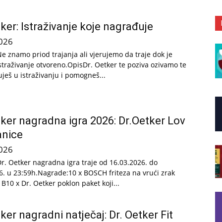
tker: Istraživanje koje nagrađuje
026
Ne znamo priod trajanja ali vjerujemo da traje dok je
straživanje otvoreno.OpisDr. Oetker te poziva ozivamo te
uješ u istraživanju i pomogneš...
tker nagradna igra 2026: Dr.Oetker Lov
anice
026
Dr. Oetker nagradna igra traje od 16.03.2026. do
6. u 23:59h.Nagrade:10 x BOSCH friteza na vrući zrak
10 x Dr. Oetker poklon paket koji...
tker nagradni natječaj: Dr. Oetker Fit