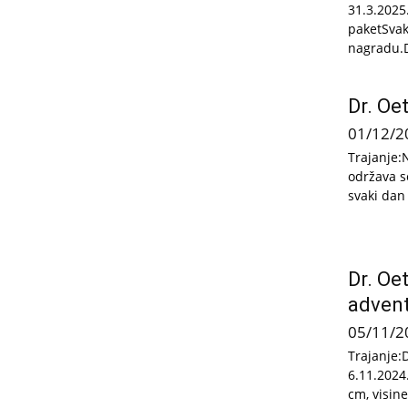
31.3.2025
paketSvak
nagradu.D
Dr. Oe
01/12/2
Trajanje:
održava s
svaki dan
Dr. Oe
advent
05/11/2
Trajanje:
6.11.2024
cm, visine