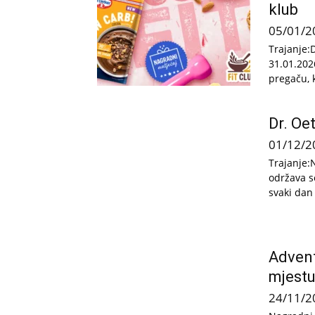
klub
05/01/2
Trajanje:
31.01.202
pregaču, k
Dr. Oe
01/12/2
Trajanje:
održava s
svaki dan
Advent
mjest
24/11/2