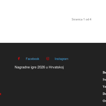
Stranica 1 od 4
Facebook
Instagram
Nagradne igre 2026 u Hrvatskoj
Be
Sv
Ve
a
Do
Os