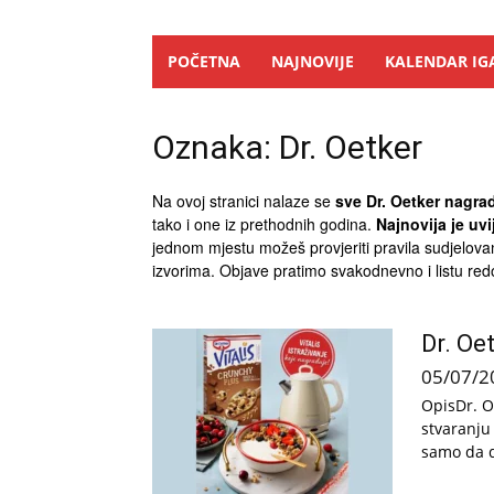
POČETNA
NAJNOVIJE
KALENDAR IG
Oznaka: Dr. Oetker
Na ovoj stranici nalaze se
sve Dr. Oetker nagrad
tako i one iz prethodnih godina.
Najnovija je uv
jednom mjestu možeš provjeriti pravila sudjelovanj
izvorima. Objave pratimo svakodnevno i listu red
Dr. Oe
05/07/2
OpisDr. O
stvaranju
samo da di