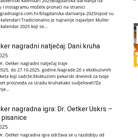
adventski kalendari 2025Blagdanska darivanja na
 i Instagramu možete pronaći na stranici
agradnaigra.com.hr/blagdanska-darivanja-2025Ispod su
 kalendari:Tradicionalno je najranije najavljen Muller
kalendar 2025 koji se...
tker nagradni natječaj: Dani kruha
025
Dr. Oetker nagradni natječaj traje
2025. do 27.10.2025. godine.Nagrade:20 x ekskluzivnih
keta koji sadrže:Ekskluzivni pekarski dnevnik za tvoje
ket proizvoda za izradu kruhaKako sudjelovati?Za
je...
tker nagradna igra: Dr. Oetker Uskrs –
 pisanice
025
Dr. Oetker nagradna igra održava se u razdoblju od