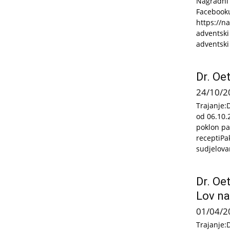
Nagradni 
Facebooku
https://n
adventski
adventski 
Dr. Oe
24/10/2
Trajanje:
od 06.10.
poklon pa
receptiPa
sudjelovan
Dr. Oe
Lov na
01/04/2
Trajanje: