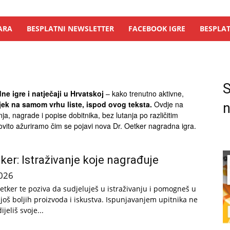
ARA
BESPLATNI NEWSLETTER
FACEBOOK IGRE
BESPLAT
S
ne igre i natječaji u Hrvatskoj
– kako trenutno aktivne,
ijek na samom vrhu liste, ispod ovog teksta.
Ovdje na
n
a, nagrade i popise dobitnika, bez lutanja po različitim
ovito ažuriramo čim se pojavi nova Dr. Oetker nagradna igra.
tker: Istraživanje koje nagrađuje
026
etker te poziva da sudjeluješ u istraživanju i pomogneš u
 još boljih proizvoda i iskustva. Ispunjavanjem upitnika ne
jeliš svoje...