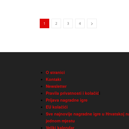
1
2
3
4
O stranici
Kontakt
Newsletter
Pravila privatnosti i kolačić
i
Prijava nagradne igre
EU kolačići
Sve najnovije nagradne igre u Hrvatskoj n
jednom mjestu
Veliki kalendar