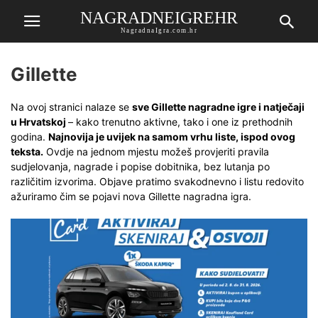
NAGRADNEIGREHR
NagradnaIgra.com.hr
Gillette
Na ovoj stranici nalaze se
sve Gillette nagradne igre i natječaji
u Hrvatskoj
– kako trenutno aktivne, tako i one iz prethodnih
godina.
Najnovija je uvijek na samom vrhu liste, ispod ovog
teksta.
Ovdje na jednom mjestu možeš provjeriti pravila
sudjelovanja, nagrade i popise dobitnika, bez lutanja po
različitim izvorima. Objave pratimo svakodnevno i listu redovito
ažuriramo čim se pojavi nova Gillette nagradna igra.