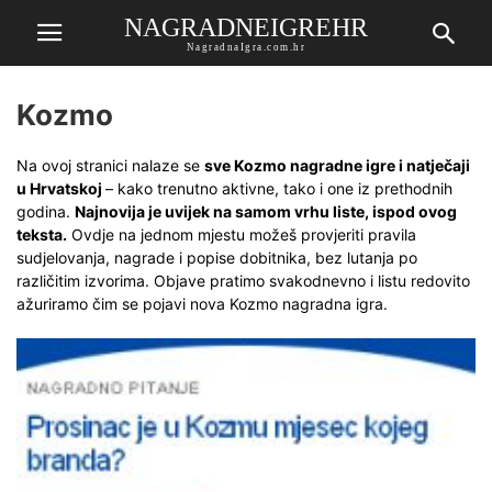
NAGRADNEIGREHR
NagradnaIgra.com.hr
Kozmo
Na ovoj stranici nalaze se
sve Kozmo nagradne igre i natječaji
u Hrvatskoj
– kako trenutno aktivne, tako i one iz prethodnih
godina.
Najnovija je uvijek na samom vrhu liste, ispod ovog
teksta.
Ovdje na jednom mjestu možeš provjeriti pravila
sudjelovanja, nagrade i popise dobitnika, bez lutanja po
različitim izvorima. Objave pratimo svakodnevno i listu redovito
ažuriramo čim se pojavi nova Kozmo nagradna igra.