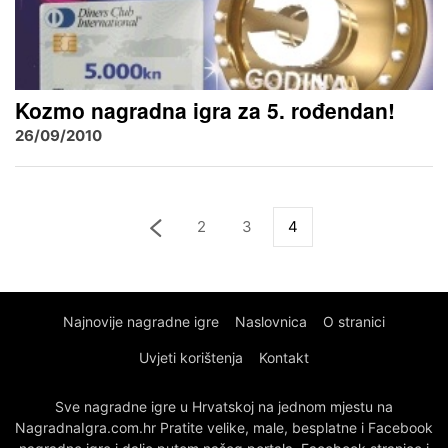
Kozmo nagradna igra za 5. rođendan!
26/09/2010
2
3
4
Najnovije nagradne igre
Naslovnica
O stranici
Uvjeti korištenja
Kontakt
Sve nagradne igre u Hrvatskoj na jednom mjestu na
NagradnaIgra.com.hr Pratite velike, male, besplatne i Facebook