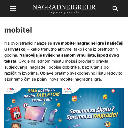
NAGRADNEIGREHR
NagradnaIgra.com.hr
mobitel
Na ovoj stranici nalaze se
sve mobitel nagradne igre i natječaji
u Hrvatskoj
– kako trenutno aktivne, tako i one iz prethodnih
godina.
Najnovija je uvijek na samom vrhu liste, ispod ovog
teksta.
Ovdje na jednom mjestu možeš provjeriti pravila
sudjelovanja, nagrade i popise dobitnika, bez lutanja po
različitim izvorima. Objave pratimo svakodnevno i listu redovito
ažuriramo čim se pojavi nova mobitel nagradna igra.