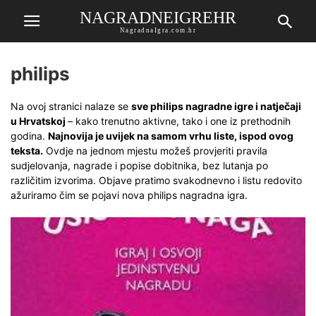
NAGRADNEIGREHR
NagradnaIgra.com.hr
philips
Na ovoj stranici nalaze se
sve philips nagradne igre i natječaji
u Hrvatskoj
– kako trenutno aktivne, tako i one iz prethodnih
godina.
Najnovija je uvijek na samom vrhu liste, ispod ovog
teksta.
Ovdje na jednom mjestu možeš provjeriti pravila
sudjelovanja, nagrade i popise dobitnika, bez lutanja po
različitim izvorima. Objave pratimo svakodnevno i listu redovito
ažuriramo čim se pojavi nova philips nagradna igra.