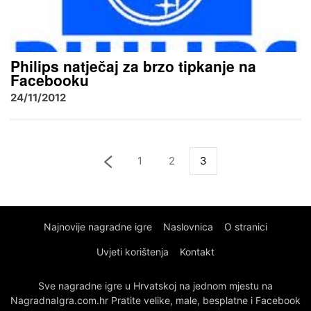
Philips natječaj za brzo tipkanje na
Facebooku
24/11/2012
1
2
3
Najnovije nagradne igre
Naslovnica
O stranici
Uvjeti korištenja
Kontakt
Sve nagradne igre u Hrvatskoj na jednom mjestu na
NagradnaIgra.com.hr Pratite velike, male, besplatne i Facebook