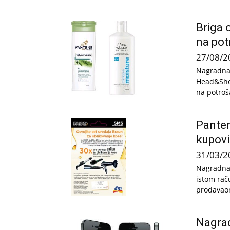
Briga 
na pot
27/08/2
Nagradna 
Head&Shou
na potroša
Panten
kupov
31/03/2
Nagradna 
istom rač
prodavaon
Nagra