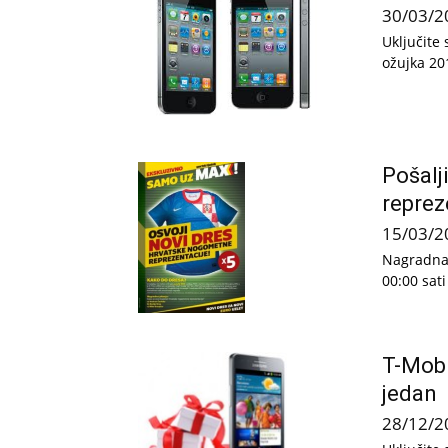
30/03/2
Uključite
ožujka 201
Pošalj
reprez
15/03/2
Nagradna 
00:00 sati
T-Mobi
jedan
28/12/2