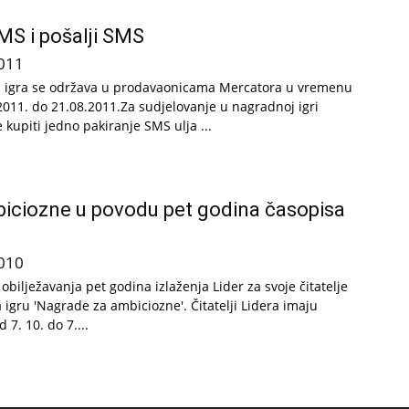
MS i pošalji SMS
011
 igra se održava u prodavaonicama Mercatora u vremenu
2011. do 21.08.2011.Za sudjelovanje u nagradnoj igri
 kupiti jedno pakiranje SMS ulja ...
iciozne u povodu pet godina časopisa
010
bilježavanja pet godina izlaženja Lider za svoje čitatelje
 igru 'Nagrade za ambiciozne'. Čitatelji Lidera imaju
 7. 10. do 7....