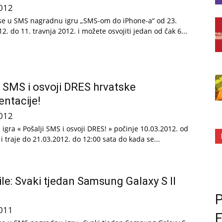
012
 se u SMS nagradnu igru „SMS-om do iPhone-a“ od 23.
2. do 11. travnja 2012. i možete osvojiti jedan od čak 6...
i SMS i osvoji DRES hrvatske
entacije!
012
igra « Pošalji SMS i osvoji DRES! » počinje 10.03.2012. od
 i traje do 21.03.2012. do 12:00 sata do kada se...
le: Svaki tjedan Samsung Galaxy S II
P
011
F