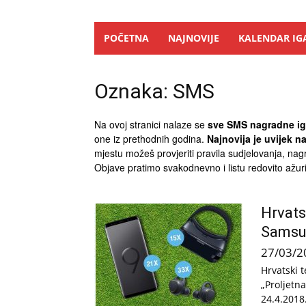
POČETNA
NAJNOVIJE
KALENDAR IG
Oznaka: SMS
Na ovoj stranici nalaze se
sve SMS nagradne igr
one iz prethodnih godina.
Najnovija je uvijek n
mjestu možeš provjeriti pravila sudjelovanja, nagr
Objave pratimo svakodnevno i listu redovito ažu
Hrvats
Samsu
27/03/2
Hrvatski 
„Proljetn
24.4.2018.