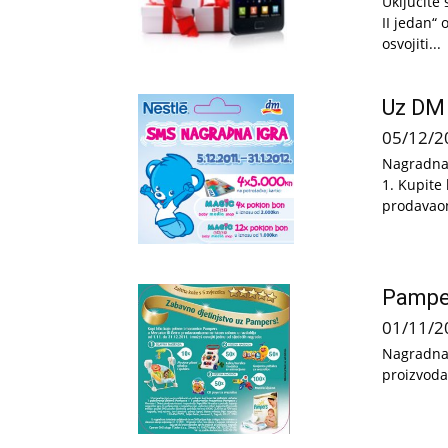
Uključite
II jedan“ 
osvojiti...
Uz DM 
05/12/2
Nagradna 
1. Kupite
prodavaoni
Pamper
01/11/2
Nagradna 
proizvoda.