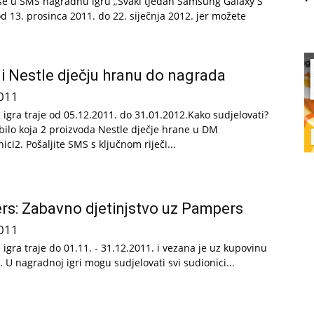
 se u SMS nagradnu igru „Svaki tjedan Samsung Galaxy S
od 13. prosinca 2011. do 22. siječnja 2012. jer možete
i Nestle dječju hranu do nagrada
011
igra traje od 05.12.2011. do 31.01.2012.Kako sudjelovati?
 bilo koja 2 proizvoda Nestle dječje hrane u DM
ci2. Pošaljite SMS s ključnom riječi...
s: Zabavno djetinjstvo uz Pampers
011
igra traje do 01.11. - 31.12.2011. i vezana je uz kupovinu
 U nagradnoj igri mogu sudjelovati svi sudionici...