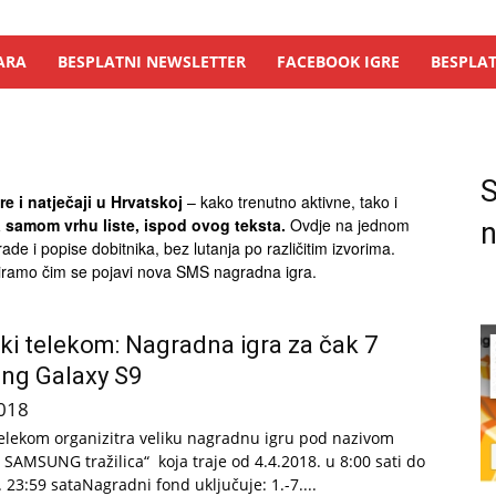
ARA
BESPLATNI NEWSLETTER
FACEBOOK IGRE
BESPLAT
S
e i natječaji u Hrvatskoj
– kako trenutno aktivne, tako i
a samom vrhu liste, ispod ovog teksta.
Ovdje na jednom
n
ade i popise dobitnika, bez lutanja po različitim izvorima.
riramo čim se pojavi nova SMS nagradna igra.
ki telekom: Nagradna igra za čak 7
ng Galaxy S9
018
telekom organizitra veliku nagradnu igru pod nazivom
a SAMSUNG tražilica“ koja traje od 4.4.2018. u 8:00 sati do
 23:59 sataNagradni fond uključuje: 1.-7....