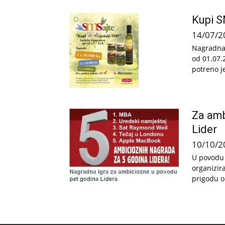
Kupi S
14/07/2
Nagradna
od 01.07.
potreno je
Za amb
Lider
10/10/2
U povodu o
organizira
prigodu od