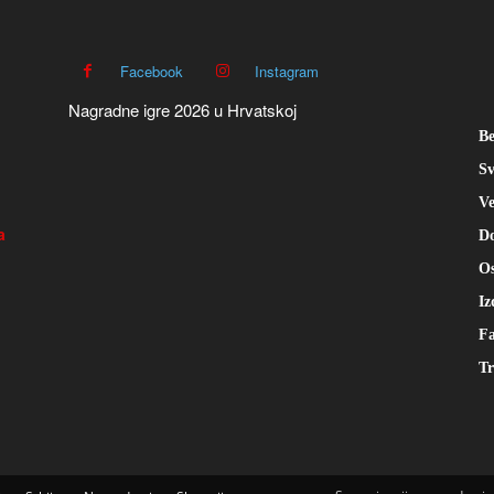
Facebook
Instagram
Nagradne igre 2026 u Hrvatskoj
Be
Sv
Ve
a
Do
Os
Iz
Fa
Tr