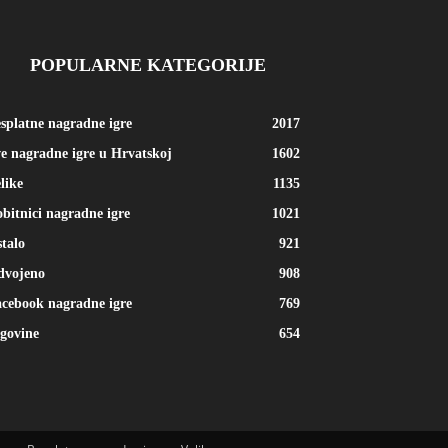
POPULARNE KATEGORIJE
splatne nagradne igre
2017
e nagradne igre u Hrvatskoj
1602
like
1135
bitnici nagradne igre
1021
talo
921
dvojeno
908
cebook nagradne igre
769
govine
654