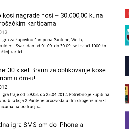
o kosi nagrade nosi – 30.000,00 kuna
rošačkim karticama
012
igra za kupovinu šampona Pantene, Wella,
lders. Svaki dan od 01.09. do 30.09. se izvlači 1000 kn
čkoj kartici
e: 30 x set Braun za oblikovanje kose
inom u dm-u!
012
igra traje od 29.03. do 25.04.2012. Potrebno je kupiti na
unu bilo koja 2 Pantene proizvoda u dm-drogerie markt
icama na području...
dna igra SMS-om do iPhone-a