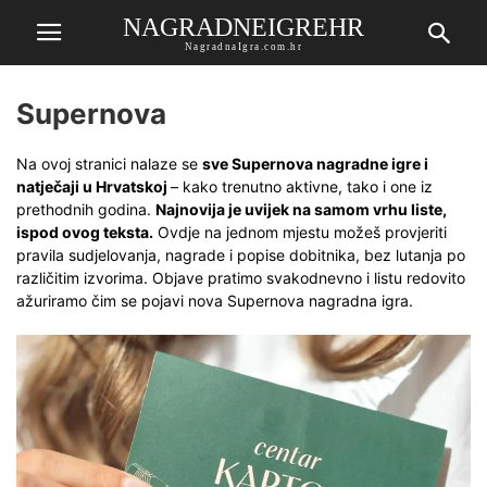
NAGRADNEIGREHR
NagradnaIgra.com.hr
Supernova
Na ovoj stranici nalaze se
sve Supernova nagradne igre i
natječaji u Hrvatskoj
– kako trenutno aktivne, tako i one iz
prethodnih godina.
Najnovija je uvijek na samom vrhu liste,
ispod ovog teksta.
Ovdje na jednom mjestu možeš provjeriti
pravila sudjelovanja, nagrade i popise dobitnika, bez lutanja po
različitim izvorima. Objave pratimo svakodnevno i listu redovito
ažuriramo čim se pojavi nova Supernova nagradna igra.